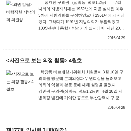
정효진 구의원 (삼락동, 덕포1.2동) 우리
나라의 지방자치제는 1952년에 처음 실시된 이후
3차례 지방의회를 구성하였으나 1961년에 폐지되
었다. 그러다가 1991년 지방의회가 부활되었고
1995년부터 통합지방선거가 실시되어, 지난 2014
년 6월 4일 제6회 전국 동시지방선거가 실시되었
2016-04-29
다.선거는 유권자와 입후보자 사이에 공개시장이
개설되는 것과 같다. 선거운동을 통해 후보자는 유
권자에게 좋은 상품을 선전하고 구입을 권유하는
<사진으로 보는 의정 활동> 4월호
대화의 과정이다. 유권자 입장에서는 후보자의 업
무수행 능력과 가능성을 판단하여 후보자에게 표
학장동 바르게살기위원회 회원들이 3월 16일 구
를 주며, 당선 이후를 전망하여 지지정당과 후보자
의회를 방문해 본회의장과 위원회실을 둘러보고,
를 선택한다. 이러한 과정을 통해 선거는 공직에
의회의 역할과 활동 등에 대해 설명을 들었다.
대한 경쟁을 제공하고, 이후 선출된 공직자에게 걸
김민원 구의원(삼락동, 덕포1.2동)이 4월 18일 지
맞은 권위를 부여하는 역할을 한다.이러한 선거는
방의정 발전에 기여한 공로로 부산광역시 구.군의
정당과 후보자에게 책임정치와 유권자에 대한 대
장협의회에서 수여하는 ‘제7회 지방의정봉사상’을
응과 반응을 높이는 것으로, 현대 민주주의의 가장
2016-04-29
수상했다. 4월 1일 2015 회계연도 ‘예산결산검
핵심적인 제도로 ‘민주주의의 꽃’이라 불린다. 이런
사위원’으로 김민원 구의원과 김영찬.정치금 공인
점에서 선거운동의 위축과 유권자의 선거에 대한
회계사 등 3명을 위촉했다.
관심도 저하는 선거결과에 부정적 결과를 초래할
제177회 임시회 개회(예정)