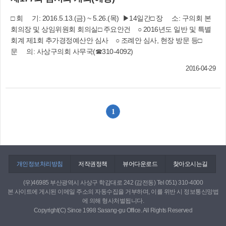
위험성이 크다. 문제는 이러한 결과가 온전히 유권
자에게 피해로 돌아오며, 민주주의의 실질적 발전
□ 회 기: 2016.5.13.(금) ~ 5.26.(목) ▶14일간□ 장 소: 구의회 본
을 가로막는 결과를 초래한다.지방의회는 ‘소통과
회의장 및 상임위원회 회의실□ 주요안건 ○ 2016년도 일반 및 특별
대화.타협’하는 의회가 되어야 하고 지역주민들이
회계 제1회 추가경정예산안 심사 ○ 조례안 심사, 현장 방문 등□
무엇을 필요로 하는지를 면밀히 살펴서 의원들이
문 의: 사상구의회 사무국(☎310-4092)
제 역할을 하여야 한다. 우리 지방의회의 문제점으
로 집행부에 대한 견제, 감시기능이 약하다. 이 문
2016-04-29
제는 현재의 지방자치법이 중앙집권적으로 되어
있어 이를 개정하는 것이 필요하다. 물론 의원들도
법과 제도 탓만 할 것이 아니라 부단한 노력과 소
신 있는 의정활동이 필요하다. 바람직한 지방의
1
회 의원상으로는 ‘주민중심, 현장중심, 정책중심의
의정활동’이라 할 것이다.첫째, “복잡할수록 기본
으로 돌아가야 한다”는 말이 있듯이 지역주민을 중
심에 놓고 생각하는 의회, 주민을 위해 무엇을 해
개인정보처리방침
저작권정책
뷰어다운로드
찾아오시는길
야 할 것인가를 고민하는 의정활동이 되어야 한다.
둘째, “현장에 답이 있다”라는 것을 꼭 명심하고 현
(우)46985 부산광역시 사상구 학감대로 242 (감전동) Tel 051) 310-4000
장중심, 현장위주의 의정활동, 즉 발로 뛰는 의정
본 사이트에 게시된 이메일 주소의 자동수집을 거부하며, 이를 위반 시 정보통신망법
활동이 이루어져야 한다.셋째, 정책중심의 의정활
에 의해 형사처벌됩니다.
Copyright(C) Since 1998 Sasang-gu Office. All Rights Reserved
동을 펼쳐야 한다. 의정활동의 범위를 넓혀 주거,
복지, 교통, 교육, 사회적 양극화, 조기퇴직 대응,