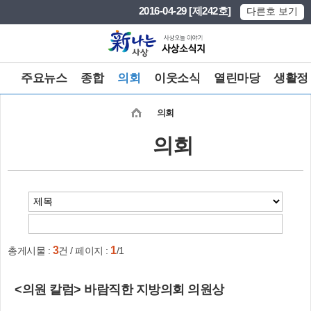
본문 바로가기
메인메뉴 바로가기
2016-04-29 [제242호]
다른호 보기
주요뉴스
종합
의회
이웃소식
열린마당
생활정
의회
의회
3
1
총게시물 :
건 / 페이지 :
/1
<의원 칼럼> 바람직한 지방의회 의원상