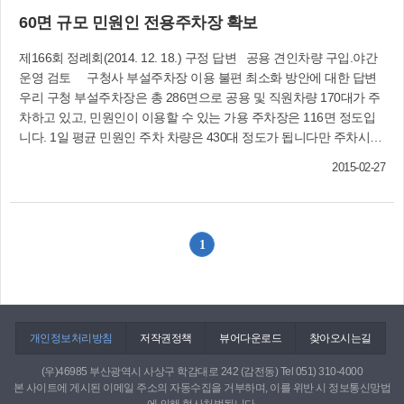
불법 주.정차를 하고 있는 것도 문제지만, 본 의원
입니다.또한 부산대표도서관은 사상구의 랜드마
60면 규모 민원인 전용주차장 확보
이 파악하기로는 하루 평균 이용 대수는 민원인과
크가 될 것이며, 덕포시장과 연계하여 덕포지역의
직원 관용차량을 합하여 약 600여 대 정도인 반면
상권 활성화는 물론 지역발전의 초석이 될 것으로
제166회 정례회(2014. 12. 18.) 구정 답변 공용 견인차량 구입.야간
에 부설주차장 총 면수는 지상과 지하 다 합쳐서
기대가 큽니다. 하지만 이런 훌륭한 시설이 들어
운영 검토 구청사 부설주차장 이용 불편 최소화 방안에 대한 답변
겨우 286면으로 장시간 주차민원, 행사차량 등으
서면 무슨 소용입니까? 도서관 옆에 흉물스럽게
우리 구청 부설주차장은 총 286면으로 공용 및 직원차량 170대가 주
로 주차장이 턱없이 부족하다는 것이 더욱 더 문제
한일시멘트가 버젓이 들어서 있는데……. 이 또한
차하고 있고, 민원인이 이용할 수 있는 가용 주차장은 116면 정도입
라고 생각합니다. 구청에서는 각종 행사시 대중교
아이러니가 아닐 수 없습니다. 각종 소음과 분진으
니다. 1일 평균 민원인 주차 차량은 430대 정도가 됩니다만 주차시간
통 이용을 적극적으로 홍보하고 있다고는 하지만
로 도서관에서 책 한 권을 제대로 볼 수 있을지 의
이 대부분 한두 시간 이내로 평소에는 주차장 이용에 큰 어려움이 없
본 의원이 보기에는 연간 많은 행사를 할 때마다
2015-02-27
심스럽습니다. 주민들이 도서관을 이용할지 걱정
습니다.하지만 위원장님께서 지적하신 바와 같이, 각종 행사나 교육
차량들이 주차장 진입을 못하여 구청 앞에 대기하
이 됩니다.지난 30여년간 한일시멘트가 주거지역
시에는 사전에 대중교통 이용 안내는 물론 주차요원을 배치하여 안내
고 있는 모습을 보면서 우리 구청을 방문하는 민원
에 버젓이 자리잡고 있어 지역발전에 커다란 걸림
를 하고 있습니다만, 주차면수 부족으로 구청을 찾는 손님들에게 불
인들의 가슴은 얼마나 속이 탈까(?)하는 생각을 해
돌이 되어 왔을 뿐만 아니라 주민들이 각종 소음과
편함을 드리고 있는 실정입니다.이를 해결하기 위해 우선 공용차량
보았습니다.주차장 협소문제는 어제 오늘의 일이
1
분진들로 인해 여름철에는 시원하게 창문 한 번 열
및 직원차량은 지하 및 보건소 하부 주차장 이용을 의무화하여 1층에
아니라 청사 건립 시에 이미 예견된 일이었으며,
어보지도 못하고 빨래도 제대로 널지 못하는 등의
60면 정도의 민원인 전용 주차장을 확보하도록 하겠습니다.그리고
현실적으로 민원인과 주민들에게 많은 불편을 초
고통을 감내해 왔습니다. 밤낮없이 이어지는 레미
근본적인 해결 대책으로, 구청 주변에 적정 부지를 매입하여 공영 주
래하고 있음에도 불구하고 집행부에서는 대책을
콘과 대형트럭의 질주와 경적으로 잠을 설친 지가
차장 설치를 추진하고 있으나 많은 예산이 소요되어 다소 지연되고
강구한다고 하면서 차일피일 미룸으로써, 청사주
오래되었고, 옆에 있는 덕포초등학교 학생들의 교
있다는 말씀을 드리며, 빠른 시일 내에 근본적인 대책을 마련하여 구
개인정보처리방침
변 부지 매입비는 계속해서 상승하고 있는 것이 현
저작권정책
뷰어다운로드
찾아오시는길
통사고가 늘 걱정거리였습니다.이런 이유들로 주
청을 방문하는 민원인이 불편을 느끼지 않도록 하겠습니다. 주거
실입니다. 집행부에서는 당장 청사 인근부지 확보
민들이 하나 둘씩 떠나기 시작하면서 덕포는 더욱
(우)46985 부산광역시 사상구 학감대로 242 (감전동) Tel 051) 310-4000
지주차장 관리요원 형평성 확보 대책 및 휴일 무단주차에 따른 불편
가 어렵다고 이야기하지만 미리부터 적극적으로
본 사이트에 게시된 이메일 주소의 자동수집을 거부하며, 이를 위반 시 정보통신망법
더 상황이 나빠져만 갔습니다.하지만 아직까지 한
최소화 방안에 대한 답변현재 우리 구 주거지주차장은 83개소, 2천
대처했더라면 하는 아쉬움이 남습니다. 지금이라