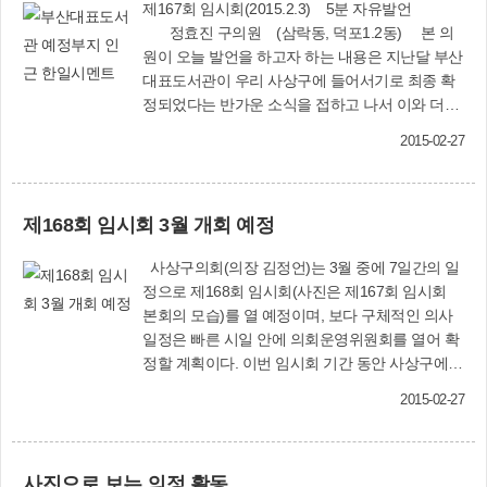
제167회 임시회(2015.2.3) 5분 자유발언
정효진 구의원 (삼락동, 덕포1.2동) 본 의
원이 오늘 발언을 하고자 하는 내용은 지난달 부산
대표도서관이 우리 사상구에 들어서기로 최종 확
정되었다는 반가운 소식을 접하고 나서 이와 더불
어 주변 환경을 개선하여 슬럼화 되어 있는 지역을
2015-02-27
활성화하였으면 하는 바람에서 제언을 하고자 하
는 것입니다. 사실 우리 사상구는 문화체육관광
부에서 발표한 바와 같이 기초지방자치단체 중 문
제168회 임시회 3월 개회 예정
화지수가 전국 최하위권입니다. 그리고 동부산권
에 비해 서부산권이 그동안 부산발전에서 많이 소
사상구의회(의장 김정언)는 3월 중에 7일간의 일
외되어 문화.교육 인프라가 매우 열악한 실정입니
정으로 제168회 임시회(사진은 제167회 임시회
다. 서부산권 중에서도 공공도서관 수가 제일 적
본회의 모습)를 열 예정이며, 보다 구체적인 의사
고, 1인당 공공도서관 서비스 대상도 부산평균 12
일정은 빠른 시일 안에 의회운영위원회를 열어 확
만명에 비해 우리 구는 24만명이나 됩니다.이러한
정할 계획이다. 이번 임시회 기간 동안 사상구에서
열악한 환경을 극복하기 위해 그동안 우리는 많은
제출하는 각종 조례안을 심의하고, 주요 사업현장
노력을 기울여 왔음에도 많이 부족한 현실을 아쉬
2015-02-27
을 확인하는 등 활발한 의정활동을 펼칠 계획이다.
워해야만 했습니다.지난 2008년 정부가 국립중앙
사상구의회(☎310-4085) ------------------------------
도서관 분관을 건립하기 위해 대상지역을 물색 중
-------------------------------- 의회 방청 환영합니다
에 있을 때 부산에서 유치하려는 움직임이 있어 우
사진으로 보는 의정 활동
사상구의회가 열린 의정, 공개 의정을 실현하기 위