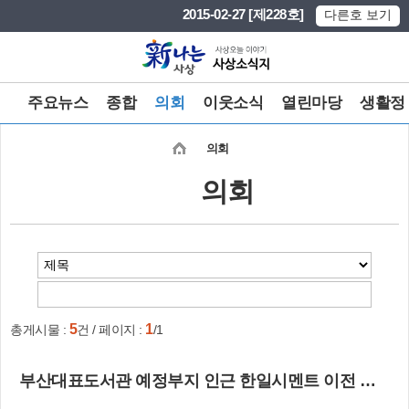
본문 바로가기
메인메뉴 바로가기
2015-02-27 [제228호]
다른호 보기
주요뉴스
종합
의회
이웃소식
열린마당
생활정
의회
의회
5
1
총게시물 :
건 / 페이지 :
/1
부산대표도서관 예정부지 인근 한일시멘트 이전 촉구