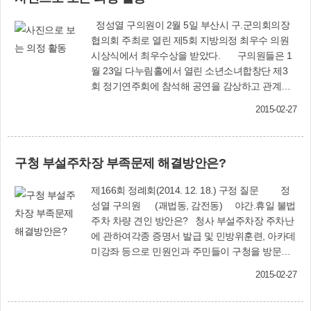
리 구가 발 빠르게 나서 사상구에 유치하기 위한
해 구민 여러분의 방청 신청을 받고 있습니다. □
노력을 기울였으나, 세종시로 결정되어 상대적 박
정성열 구의원이 2월 5일 부산시 구.군의회의장
방청시기: 회기 중(정례회, 임시회) 본회의, 상임위
탈감과 쓰라리게 아픈 경험을 겪어야 했습니다.하
협의회 주최로 열린 제5회 지방의정 최우수 의원
원회 안건 심사시□ 방청대상: 주민 누구나(어린이
지만 부산시가 부산대표도서관을 건립하기 위해
시상식에서 최우수상을 받았다. 구의원들은 1
는 보호자 동반 필수)□ 방청방법: 방청 당일 신분
장소를 물색하고 있을 때 우리 구에서는 덕포동 상
월 23일 다누림홀에서 열린 소년소녀합창단 제3
증(주민등록증, 운전면허증 등)을 가지고 의회에
수도 부지를 건립부지로 추천하고, 유치를 위한 다
회 정기연주회에 참석해 공연을 감상하고 관계자
서 방청권을 교부받아 안내를 받으시면 됩니다.
각적인 노력을 기울여 왔습니다. 유치준비단을 구
들을 격려했다.
※ 반드시 방청일로부터 1주일 전까지 방청 신청
성하여 유치 분위기를 조성하고 주민의지를 결집
2015-02-27
서를 제출하고 허가를 받아야 합니다.□ 문의.접수:
시켜 사상구에 반드시 유치해야 하는 당위성을 부
의회사무국(☎310-4091)
산시에 설명하고 설득하여 마침내 우리 구에 유치
시키는 감격을 맛보았습니다. 이 모두가 송숙희 구
구청 부설주차장 부족문제 해결방안은?
청장님을 비롯한 공무원 여러분들과 우리 의원님
들, 그리고 지역 유지 분들께서 힘써 주시고 노력
제166회 정례회(2014. 12. 18.) 구정 질문 정
해준 결과입니다. 사상구와 의회, 주민들이 합심하
성열 구의원 (괘법동, 감전동) 야간.휴일 불법
여 하나 된 마음을 결집시켜 이루어낸 성과였습니
주차 차량 견인 방안은? 청사 부설주차장 주차난
다.부산시 도서관 운영의 거점이 될 부산대표도서
에 관하여각종 증명서 발급 및 민방위훈련, 아카데
관은 부산지식의 허브 역할과 부산과 관련된 자료
미강좌 등으로 민원인과 주민들이 구청을 방문하
를 체계적으로 수집하여 제공하는 부산학 연구의
였을 때, 청사 주차장이 협소하여 부득이 구청 앞
메카가 될 것이라고 예상하고 있습니다. 부산대표
2015-02-27
도로변에 불법 주.정차를 하고 있는 실정입니다.불
도서관이 들어서게 되면 우리 구 주민들에게는 문
법 주.정차를 단속해야 할 행정기관 앞에서 버젓이
화와 교육의 자긍심을 높일 수 있는 계기가 될 것