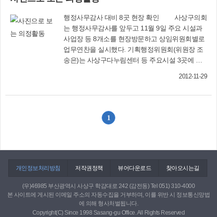
수준향상을 도모하고, 아름답고 쾌적한 도시환경
있는 것이다. 전통시장의 점포 하나는 적게는 2∼3
조성에 이바지하기 위해 조례 제정.▷5년 단위 도
행정사무감사 대비 8곳 현장 확인 사상구의회
명, 많게는 10여 명의 일자리와 생활을 해결해 주
시디자인 기본계획 수립▷도시미관 개선 : 너비
는 행정사무감사를 앞두고 11월 9일 주요 시설과
고 있으며, 다양한 상품들을 거래하며 연결된 생산
20m 이상 도로변 건축 또는 점용 시 주위환경과
사업장 등 8개소를 현장방문하고 상임위원회별로
자와 점포는 그 지역경제에 기여하고 있다. 때문에
조화된 공사장 가림막 설치, 도로변 시설물 불법부
업무연찬을 실시했다. 기획행정위원회(위원장 조
이러한 전통시장의 활성화는 불황을 이겨내기 위
착물 방지시설 설치, 도시미관 저해 가공선 관리▷
송은)는 사상구다누림센터 등 주요시설 3곳에 대
해 필수 불가결한 과제이다. 그간 정부는 전통시장
공공디자인 공모▷도시디자인 시범지역 등의 지
한 현장방문 및 점검을 했다. 사회도시위원회(위원
현대화 등 다양한 정책개발과 많은 예산지원을 해
정▷도시디자인상 시상▷디자인 위원회 설치 및
2012-11-29
장 김부민)는 사상근린공원 조성사업장 등 공사현
왔지만, 대형마켓들의 공세에 속수무책이었다. 그
운영 : 위원장(부구청장) 포함 15인 이내 구성, 위
장을 방문하여 공사 진척사항 등을 점검하고 애로
래서 각 지자체는 대형마트 및 SSM의 ‘의무휴업
원은 관계 공무원, 의회 추천, 디자인 전문가 등으
사항을 파악했다. 또 각 상임위원회는 2012년도
제’를 시행하였다. 누구나 알고 있듯이 대형마트의
로 구성▷도시디자인 심의대상 시설물 문의 : 사상
행정사무감사를 보다 실질적이고 효과적으로 진
확장과 그 편리함에 길들여진 소비 행태, 그리고
구의회(☎310-4084)
1
행하기 위해 집행부에서 제출한 각종 자료를 세밀
힘의 논리를 앞세운 대기업들의 문어발식 사업 확
히 검토, 분석하는 등 사전준비를 철저히 했다. 1.
장 등은 영세 자영업자들이 감당하기에는 버거운
사회복지시설(윤금노인요양원) 현황 청취.2.다누
장벽이며, 전통시장과 골목상권의 위축을 불러 온
림센터 현장 확인.3.청소대행업체(대성기업) 현황
원흉이다. 이 ‘의무휴업제’가 경제발전에 기여한다
청취.4.청소년수련관 현황 청취.5.사상근린공원 조
개인정보처리방침
느니, 경제를 해친다느니 하는 다양한 의견이 제기
저작권정책
뷰어다운로드
찾아오시는길
성 현장 확인.6.광장로 명품가로공원 조성 현장 확
되고 있지만, 서울시가 지난 6월 시내 중소유통업
(우)46985 부산광역시 사상구 학감대로 242 (감전동) Tel 051) 310-4000
인.
소 630곳(슈퍼마켓 519곳, 채소·생선·정육점 111
본 사이트에 게시된 이메일 주소의 자동수집을 거부하며, 이를 위반 시 정보통신망법
곳)을 대상으로 설문조사를 해보니 응답자의
에 의해 형사처벌됩니다.
47.2%가 대형마트 등의 ‘의무휴업제’ 이후 매출액
Copyright(C) Since 1998 Sasang-gu Office. All Rights Reserved