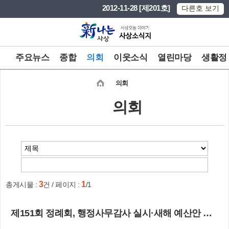
본문 바로가기
메인메뉴 바로가기
2012-11-28 [제201호]
다른호 보기
주요뉴스
종합
의회
이웃소식
열린마당
생활정
의회
의회
3
1
총게시물 :
건 / 페이지 :
/1
제151회 정례회, 행정사무감사 실시·새해 예산안 심의