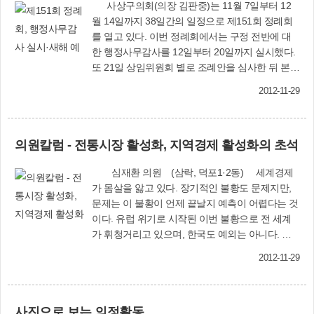
사상구의회(의장 김판중)는 11월 7일부터 12
월 14일까지 38일간의 일정으로 제151회 정례회
를 열고 있다. 이번 정례회에서는 구정 전반에 대
한 행정사무감사를 12일부터 20일까지 실시했다.
또 21일 상임위원회 별로 조례안을 심사한 뒤 본회
의에 상정했으며, 22일엔 구청장의 구정연설을 들
2012-11-29
었다. 27일부터는 2012년도 일반 및 특별회계 제2
회 추가경정예산안, 2013년도 일반 및 특별회계
예산안을 심의한다. 이번 정례회 제2차 본회의에
의원칼럼 - 전통시장 활성화, 지역경제 활성화의 초석
서 처리한 안건은 다음과 같다. ⊙ 사상구 마을상수
도·소규모급수시설 관리 및 운영 조례 폐지 조례안
심재환 의원 (삼락, 덕포1·2동) 세계경제
(원안 가결)「수도법」 개정으로 마을상수도의 인
가 몸살을 앓고 있다. 장기적인 불황도 문제지만,
가, 마을상수도 운영·관리, 소규모급수시설 수질검
문제는 이 불황이 언제 끝날지 예측이 어렵다는 것
사 등의 사무가 구청장에서 광역시장으로 변경됨
이다. 유럽 위기로 시작된 이번 불황으로 전 세계
에 따라 조례 폐지. ⊙ 사상구 주차장특별회계 설치
가 휘청거리고 있으며, 한국도 예외는 아니다. 특
조례 일부개정조례안(원안 가결)「주차장특별회
히 전통시장은 거대 유통자본에 의해 잠식되어 고
계 설치 조례」 제3조(세출)의 ‘기타 주차관련 사
2012-11-29
사 직전으로 붕괴 직전이다. 전통시장에 종사하는
업’을 ‘주차질서 확립과 교통안전을 위한 교통체계
사업자는 한 가정의 가장으로 부모와 자식을 부양
개선 사업에 필요한 제 경비’로 개정. ⊙ 사상구 도
하는 가족 구성원의 든든한 버팀목인 동시에 지역
시디자인 조례안(원안 가결)도시디자인의 진흥과
사진으로 보는 의정활동
경제를 책임지고 있는 초석인데, 이들이 붕괴되고