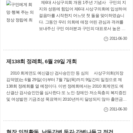
제6대 사상구의회 개원 1주년 기념사 구민의 지
지와 성원에 힘입어 제6대 사상구의회에 입성하여
걸음마를 시작한지 어느덧 첫 돌을 맞이하였습니
다. 그동안 우리 의회에 애정 어린 관심과 격려를
보내주신 구민 여러분과 구민의 대표로서 높은 긍
지와 사명감으로 의정활동에 정진해 오신 동료의
2011-06-30
원 여러분! 아울러 원활한 의정활동을 펼칠 수 있
도록 협력해 주신 송숙희 구청장님을 비롯한 사상
구 공무원 여러분께도 감사의 말씀을 드립니다.이
제138회 정례회, 6월 29일 개회
제 제6대 사상구의회 개원 1주년을 맞이하면서 우
리 의원 모두는 첫 등원의 의미가 새롭게 떠오릅니
2010 회계연도 예산결산 검사승인안 등 심의 사상구의회(의장
다. 26만 구민 여러분과 의정사(議政史)앞에 막중
김덕영)는 6월 29일(수)부터 7월 7일(목)까지 9일간의 일정으로 제
한 사명과 소임을 완수하겠다는 각오로서 엄숙히
138회 정례회를 열 예정이다. 이번 정례회에서는 2010 회계연도 예
서약을 했고, 그리고 야심찬 포부로 의정활동의 발
산결산 검사승인안을 심사한다.또 노인·장애인·저소득층의 복지증진
길을 힘차게 내딛어 왔습니다. 또한 지역발전과 주
및 여성발전 기금조성 목표액이 2010년까지 달성되지 않아 출연금
민 복리향상을 위한 정책에 있어 의회는 당적을 초
확보를 위해 기금조성년도를 수정하고자 구청이 제출한 「부산광역
월한 이해와 협력을 일구어 왔다고 생각합니다.민
2011-06-30
시 사상구 사회복기금설치 및 운용조례 일부개정 조례안」 등 3건의
의의 대표기구인 입법기관으로서 구정을 올바르
조례안을 심의할 계획이다.정례회 주요 의사일정은 다음과 같다.▲6
게 펴나가도록 감시, 견제해야 했고 주민생활과 밀
월 29일 : 제1차 본회의(본회의장) ▲6월 30일∼7월 6일 : 2010 회계
접한 자치법규를 제·개정하는데 게을리 하지 않았
현장 의정활동, 낙동강변 둑길·강변나들교 점검
연도 예산결산 검사승인안 심사(소관 상임위원회실) 조례안 3건 심의