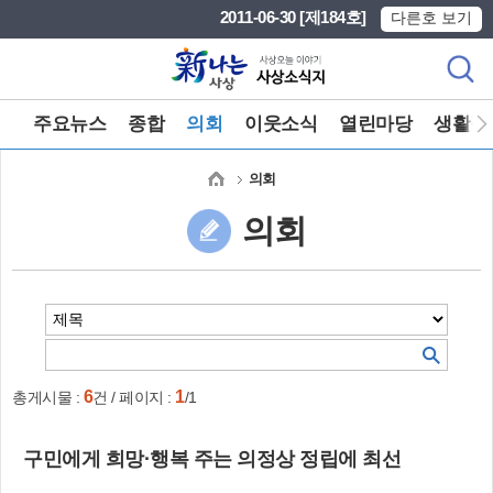
본문 바로가기
메인메뉴 바로가기
2011-06-30 [제184호]
다른호 보기
주요뉴스
종합
의회
이웃소식
열린마당
생활정
의회
의회
6
1
총게시물 :
건 / 페이지 :
/1
구민에게 희망·행복 주는 의정상 정립에 최선