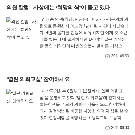
도 사상∼하단구간 건설자문회의 대표위원으로 선
구민 여러분께서도 우리 의원 모두가 항상 초심의
의원 칼럼 - 사상에는 ‘희망의 싹’이 돋고 있다
임했다. 대표위원들은 자문회의 참석에 앞서 구청
자세를 잃지 않고 지역현장에서 주민과 함께 새벽
관련부서와 간담회를 열고 각종 문제점을 파악했
공기를 가르며 부지런히 일해 나갈 수 있도록 더
김판중 의원(학장, 엄궁동) 제6대 사상구의회 의
다. 이어 도시철도 사상~하단구간 건설 자문회의
많은 채찍질과 지도를 부탁드립니다. 그리하여 구
원으로 등원한지 어느덧 1년이란 시간이 지났습니
에 참석, 노선 및 정거장 위치 변경이 필요하다는
민 여러분은 물론 그동안 선배 의원님들께서 쌓아
다. 4년의 임기를 인생에 비유하자면 이제 갓 소년
의견을 제시했다.
온 빛나는 의정사에 결코 누가 되는 일이 없도록
티를 벗은 데에 불과하지만 1년여의 짧은 의정생
최선의 노력을 다하도록 하겠습니다.구민 여러분!
활 동안 지역민의 대변인으로서 올바른 시각으로
항상 건강하시고 가정마다 직장마다 늘 행복이 충
미래 사상이 나가야 할 비전에 대해 고민해 볼 수
2011-06-30
만하시기를 기원 드립니다. 감사합니다. 사상구
있는 기회를 갖게 되었습니다.근자에 우리 구민들
의회 의장 김 덕 영
이 바라는 사상은 사통팔달 교통 중심도시, 자연과
문화가 공존하는 행복도시, 공해없는 환경도시, 미
‘열린 의회교실’ 참여하세요
래의 꿈을 가꾸는 교육행정도시, 그야말로 사상 르
네상스를 꿈꾸고 있으며 지금껏 26만 사상구민과
사상구의회는 6월부터 12월까지 ‘열린 의회교
관계 공무원은 이 목표를 위해 줄기차게 노력해 왔
실’을 운영하고 있다.‘열린 의회교실’에 참가하는
습니다.지난해 구의원이 되기 전에는 그저 허황된
초등학생들은 모의 의회에 자율적으로 참여하여
구호로만 여겨졌던 사상의 청사진들이 이제 현실
의사 결정방법을 비롯한 다양한 의정 체험을 할 수
로 다가오는 단계에 이르렀습니다. 지역주민 모두
있다.현장체험을 희망하는 초등학교와 초등학생
는 희망찬 마음으로 사상의 주인으로 반드시 이루
들은 사상구의회 사무국에 신청하면 된다.문의 :
어야 할 과업으로 여기고 있습니다.누구나 지난날
2011-06-30
사상구의회 사무국(☎310-4092)
사상의 모습하면 그야말로 공장에서 내뿜는 매연