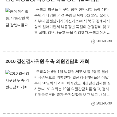
습니다. 특히 ‘민심이 곧 천심이다’라는 철학을 늘
(소관 상임위원회실) ▲7월 7일 : 제2차 본회의(본회의장)〈사상구의
가슴에 담고 의회의 문을 두드리는 누구에게라도
구의회 의원들은 구정 당면 현안사항 등에 대한
회 ☎310-4092〉
따뜻이 맞이하여 그 고충을 직접 헤아려 보기도 하
주민의 다양한 의견 수렴을 위해 6월 15일 오전 6
였습니다. 지나온 1년을 돌이켜 볼 때 의정활동의
시부터 감전삼거리(아신가스)에서 북구 경계까지
세월은 정말 과녁을 향해 날아가는 화살과 같이 빨
함께 걸어가면서 낙동강변 둑길의 환경정비 및 조
랐습니다. 그리고 그 과녁에 얼마만큼 명중시켰는
경 실태, 강변나들교 등을 점검했다.구의회에서는
가에 대한 의정 성과를 분석해 볼 때 구민 앞에 항
주민의 다양한 의견을 청취할 수 있는 현장 중심의
상 아쉬움이 많이 생기는 것도 사실입니다. 그러나
2011-06-30
의정활동 구현을 위해 지난 3월부터 분기 1회 이상
분명 내세울 수 있는 것은 우리 의회가 입법기관으
‘현장 의정활동의 날’을 지정, 운영하고 있다.
로서의 역할을 수행하는 데는 결코 소홀함이 없이
모든 지혜와 역량을 모아 왔다고 스스로 평가해 봅
2010 결산검사위원 위촉·의원간담회 개최
니다.아무튼 그간의 의정활동을 돌이켜 보면서 과
연 구민들이 진정 바라는 의정활동에 얼마나 충족
구의회는 6월 1일 박정철 세무사 등 2명을 결산
되었는가를 냉정하고 겸허한 자세로 자성해보는
검사위원으로 위촉했다. 결산검사위원들은 이날
시간을 가지면서 잘못된 관행과 미흡한 활동이 있
부터 20일까지 2010 회계연도 예산결산검사를 실
다면 지금 이 시간부터 과감히 고쳐 나가도록 하겠
시했다. 또 의회는 10일 의원간담회를 열고, 검사
습니다.또한 구민 여러분의 행복은 곧 구민들과 운
위원들로부터 중간 추진상황을 보고 받고 내실 있
명체를 같이 하는 우리 의회의 몫이 되기도 합니
는 결산검사를 당부했다. 도시철도 사상∼하단
다. 그간의 의정활동을 거울삼아 구민들께 가슴 벅
2011-06-30
구간 건설자문회의 참석구의회는 15일 김판중 기
찬 희망과 행복을 주고 사상구의 발전에 힘과 보탬
획행정위원장과 장인수 사회도시위원장을 도시철
이 되는 의원이 되도록 더욱 분발해 나가겠습니다.