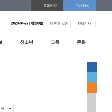
기사검색
통합예약
2020-04-27 [제290호]
다른호 보기
전체기사
보
청소년
교육
문화