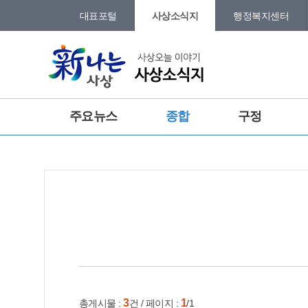
본문 바로가기
메인메뉴 바로가기
대표포털
사상소식지
행정복지센터
그램
트위터
주요뉴스
종합
구정
포토갤러리
건강
홈
e-book
인쇄
3
1
총게시물 :
건 / 페이지 :
/1