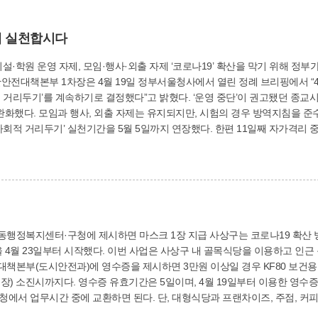
께 실천합시다
·외출 자제 ‘코로나19’ 확산을 막기 위해 정부가 ‘사회적 거리두기’ 실천기간을 5월 5일까지 연장
 결정했다”고 밝혔다. ‘운영 중단’이 권고됐던 종교시설과 유흥시설, 실내체육시설, 학원에 대해서는
하는 범위에서 제한적으로 허용된다. 사상구도
기간을 5월 5일까지 연장했다. 한편 11일째 자가격리 중이던 60대 해외입국자가 23일 확진판정을 받아
부산의료원으로 이송하고 방역소독을 완료했다. 사상구재난안전대책본부(☎310-4632, 6)
제시하면 마스크 1장 지급 사상구는 코로나19 확산 방지 및 침체된 골목상권에 활력을 불어넣기 위해
구 내 골목식당을 이용하고 인근 동 행정복지센터(12개소, 소상공인 지원 접수처)
대책본부(도시안전과)에 영수증을 제시하면 3만원 이상일 경우 KF80 보건용 
9일부터 이용한 영수증부터 교환이 가능하다. 교환신청은 사상구 관내
다. 단, 대형식당과 프랜차이즈, 주점, 커피숍, 사행성·불건전 업종에서 받은 영수증은 제외