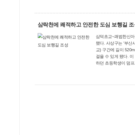
본부 관계자는 “마스크
“이번 사업 추진으로 골목상
4636)
삼락천에 쾌적하고 안전한 도심 보행길 조
삼덕초교~괘법한신아파트 1구간 520m 완
됐다. 사상구는 ‘부산시 도심보행길 공모사업’에 선정돼 지원 받은 사업비 5억8천500만원을 들여 삼덕초교(강선교)~괘법한신아파트(삼락천 22호
교) 구간에 길이 52
걸을 수 있게 됐다. 이 지역은 주택가와 공장 등이 혼재되어 있고 대형차량도 빈번하게 통행하고 있지만, 마땅한 보행공간이 없어 지난 2015년 귀가
하던 초등학생이 덤프
이다. 이번 보행길 구축 사업으로 인근 주민들의 안전한 보행뿐만 아니라 삼락천을 따라 자연환경을 관찰할 수 있는 친수공간도 확보돼 도시미관
개선에도 기여할 것으로 기대된다. 건설과 관계자는 “현재 2구간 공사를 위한 특별교부세 6억
원(강선교~삼락천14
건설과(☎310