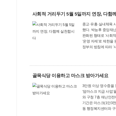
사회적 거리두기 5월 5일까지 연장, 다함
종교·유흥·실내체육 시설·학원 운영 자제, 모임·행사
했다. 박능후 중앙재난안전대책본부 1차장은 4월 19일 정부서울청사에서 열린 정례 브리핑에서 “4월 20일~5월 5일까지 총 16일간, 종전보다 다소
완화된 형태로 ‘사회적 거리두기’를 계속하기로
‘운영 자제’로 제한을 완화했다. 모임과 행사, 외출 자제는 유지되지만, 시험의 경우 방역지침을 준수
정부의 방침에 따라 ‘사회적 거리두기’ 실천
골목식당 이용하고 마스크 받아가세요
3만원 이상 영수증을 동행정복지센터·구청에 
‘덤마스크 지급 사업’을 4월 23일부터 시작했다. 이번 사업은 사상
와 구청 7층 재난안전
기간은 마스크(1만3천장) 소진시까지다. 영수증 유효기간은 5일이며, 4월 1
동 행정복지센터와 구청에서 업무시간 중에 교환하면 된
된다. 사상구는 효율적인 사업 추진을 위하여 12개의 현수막을 게시하고 구홈페이지와 SNS 등을 통해 주민들에게 적극 알리고 있다. 재난안전대책