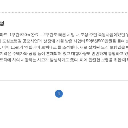
를 주민들에게 나눠줄 수 있어 코로나 확산 방지에 기여함은 물론이고, 주민
권 매출 증대 효과가 기대되어 1석3조의 성과를 거둘 수 있기를 바란다”고 밝혔다. 사상구재난안전대
성
료… 2구간도 빠른 시일 내 조성 주민 숙원사업이었던 ‘삼락천 도심보행길 조성공사’(1구간)가 최근 완료
0m, 너비 1.5m의 ‘캔틸레버 보행테크’를 조성했다. 새로 설치된 도심 보행길
트럭에 치여 사망하는 사고가 발생하기도 했다. 이에 안전한 보행을 위한 대
원을 확보하였으며 빠른 시일 내에 덕포동 431번지 일
호교)의 도심보행길 2구간 조성공사를 시작하는 등 지역주민들의 안전사고 예
-4682)
1
위로