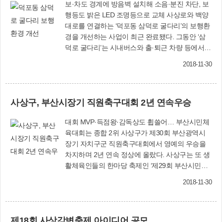
보·차도 경계에 방음벽 설치해 소음·분진 차단, 보
행등도 밝은 LED 조명등으로 교체 사상로와 백양
대로를 연결하는 ‘덕포동 삼덕로 굴다리’의 보행환
경을 개선하는 사업이 최근 완료됐다. 그동안 ‘삼
덕로 굴다리’는 시내버스와 출·퇴근 차량 등에서
나오는 소음과 분진 때문에 덕포초등학교, 신라대
2018-11-30
학교 통학생과 지역 주민들이 큰 불편을 겪었다.
이에 사상구는 사업비 3억5천만원을 들여 ‘보행환
경 개선사업’을 펼쳤다. 굴다리 내 보도와 차도 경
사상구, 부산시장기 직원축구대회 2년 연속우승
계에 방음벽을 설치했으며, 노후된 보행등도 조도
가 높고 밝은 LED 조명등으로 교체했다. 또 방음
대회 MVP·득점왕·감독상도 휩쓸어… 부산시민체
벽에 반투명 필름을 부착하고, 상부 슬래브와 벽체
육대회는 종합 2위 사상구가 제30회 부산광역시
도 새로 페인트칠 했다. 어두웠던 보행로도 아름다
장기 자치구군 직원축구대회에서 영예의 우승을
운 색상과 디자인으로 새로 시공함으로써 밝은 이
차지하며 2년 연속 정상에 올랐다. 사상구는 또 생
미지로 바뀌었다. 건설과(☎310-4694)
활체육인들의 한마당 축제인 ‘제29회 부산시민체
육대회’에서 종합 2위를 차지했다. 사상구 직원축
2018-11-30
구동호회(회장 최차영)는 11월 10일 북구 화명구
민운동장에서 열린 축구대회 결승전에서 부산진
구와 연장 혈투 끝에도 2-2로 승자를 가리지 못해
제18회 사상강변축제 아이디어 공모
승부차기로 4-3으로 꺾고 우승기를 품에 안았다.