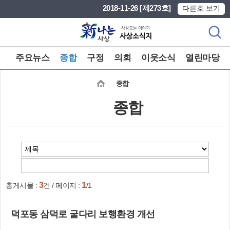
본문 바로가기
메인메뉴 바로가기
2018-11-26 [제273호]
다른호 보기
주요뉴스
종합
구정
의회
이웃소식
열린마당
종합
종합
3
1
총게시물 :
건 / 페이지 :
/1
덕포동 삼덕로 굴다리 보행환경 개선