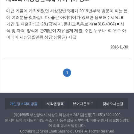
또 김성수 선수가 대회 MVP인 최우수선수상을, 한
매년 가을에 개최되었던 사상강변축제가 2019년부터 벚꽃이 피는 봄
지석 선수가 최다득점상(4년 연속)을, 박성식 감독
에 여러분을 찾아갑니다. 좋은 아이디어가 있으면 응모해주세요. ■
이 감독상을 받는 등 개인상도 휩쓸었다. 이에 앞
기간 및 제출처: 12. 28.(금)까지, 문화교육홍보과(☎310-4064) ■ 서
서 사상구는 11월 3일 부산아시아드 보조경기장
식 및 자격: 양식에 관계없이 자유롭게 제출, 주민 누구나 ※ 우수 아
등 종목별 경기장에서 열린 제29회 부산시민체육
이디어 시상금(5만원 상당 상품권) 지급
대회에 축구와 배구, 탁구 등 15개 종목 183명의
선수단이 출전해 한마음 한뜻으로 경기를 벌인 결
2018-11-30
과, 전체 점수 합산으로 종합 2위(질서상 1위, 체조
·축구·탁구 우승)의 좋은 성적을 거뒀다.
사상구체육회(☎314-7330) 직원축구동호회
(☎310-4064)
1
개인정보처리방침
저작권정책
뷰어다운로드
찾아오시는길
(우)46985 부산광역시 사상구 학감대로 242 (감전동) Tel 051) 310-4000
본 사이트에 게시된 이메일 주소의 자동수집을 거부하며, 이를 위반 시 정보통신망법
에 의해 형사처벌됩니다.
Copyright(C) Since 1998 Sasang-gu Office. All Rights Reserved