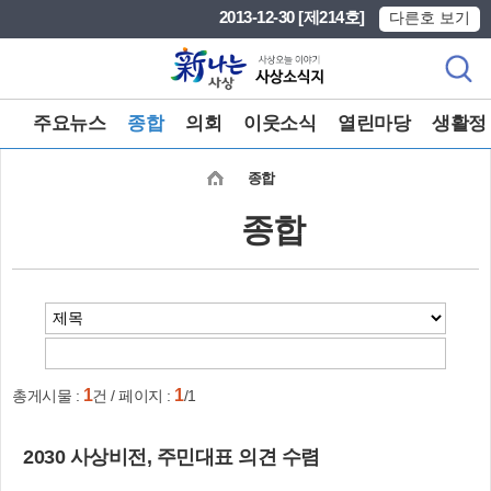
본문 바로가기
메인메뉴 바로가기
2013-12-30 [제214호]
다른호 보기
주요뉴스
종합
의회
이웃소식
열린마당
생활정
종합
종합
1
1
총게시물 :
건 / 페이지 :
/1
2030 사상비전, 주민대표 의견 수렴