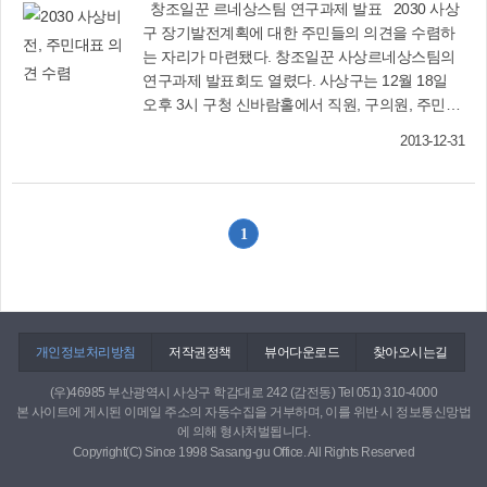
창조일꾼 르네상스팀 연구과제 발표 2030 사상
구 장기발전계획에 대한 주민들의 의견을 수렴하
는 자리가 마련됐다. 창조일꾼 사상르네상스팀의
연구과제 발표회도 열렸다. 사상구는 12월 18일
오후 3시 구청 신바람홀에서 직원, 구의원, 주민대
표 등 150여 명이 참석한 가운데 ‘2030 사상구 장
2013-12-31
기발전계획 수립용역’ 주민 공청회를 개최했다. 이
날 부산발전연구원 박상필 책임연구위원이 용역
추진배경과 구민 설문조사 결과를 발표하고 사상
의 미래상과 발전전략, 부문별 계획 등 그동안의
1
추진사항을 상세히 설명했다. 이어 주민자치위원
장과 지역 활동가 등 주민대표들과 대학교수, 부발
연 연구원들은 질의응답 및 자유토론 시간을 가졌
다. 20일 오후 4시30분 구청 3층 영상회의실에서
는 제3기 창조일꾼 사상르네상스팀‘2013 하반기
개인정보처리방침
저작권정책
뷰어다운로드
찾아오시는길
연구과제 발표회’가 개최됐다. 이날 ‘캠핑 인 삼락,
점핑 인 사상’(브랜드가치창출팀), ‘신(新)발 거리
(우)46985 부산광역시 사상구 학감대로 242 (감전동) Tel 051) 310-4000
본 사이트에 게시된 이메일 주소의 자동수집을 거부하며, 이를 위반 시 정보통신망법
를 걷다’(공단르네상스팀), ‘사상(四象) 무지개가
에 의해 형사처벌됩니다.
뜬다’(창조도시개발팀), ‘교통약자를 위한 씽씽차
Copyright(C) Since 1998 Sasang-gu Office. All Rights Reserved
량 대여운행’(웰빙복지팀) 등 4가지 연구과제를 차