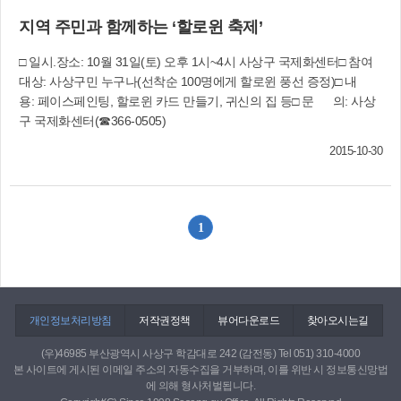
다. 자치행정과(☎310-4116)
지역 주민과 함께하는 ‘할로윈 축제’
□ 일시.장소: 10월 31일(토) 오후 1시~4시 사상구 국제화센터□ 참여
대상: 사상구민 누구나(선착순 100명에게 할로윈 풍선 증정)□ 내
용: 페이스페인팅, 할로윈 카드 만들기, 귀신의 집 등□ 문 의: 사상
구 국제화센터(☎366-0505)
2015-10-30
1
개인정보처리방침
저작권정책
뷰어다운로드
찾아오시는길
(우)46985 부산광역시 사상구 학감대로 242 (감전동) Tel 051) 310-4000
본 사이트에 게시된 이메일 주소의 자동수집을 거부하며, 이를 위반 시 정보통신망법
에 의해 형사처벌됩니다.