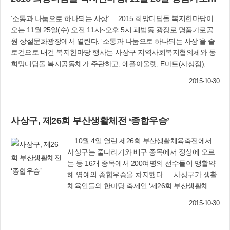
여성문화회관, 사상구다누림센터, 삼락생태공원,
현재 대규모 아파트 단지가 있는 윗마을과 20~30
엄궁농산물도매시장, 구덕천을 비롯한 공공.문화.
‘소통과 나눔으로 하나되는 사상’ 2015 희망디딤돌 복지한마당이
년 이상 노후 주택지인 아랫마을(엄궁1,2,3주택재
판매시설 등과 연계한 도시재생 방안도 추진된다.
오는 11월 25일(수) 오전 11시~오후 5시 괘법동 광장로 명품가로공
개발지역)이 높이 6m, 길이 1.8㎞에 이르는 거대한
부산시 도시재생과(☎888-4171)사상구 창조도시
원 상설문화광장에서 열린다. ‘소통과 나눔으로 하나되는 사상’을 슬
옹벽(8개소)으로 인해 단절된 곳이다. 앞으로 구는
재생과(☎310-4942)
로건으로 내건 복지한마당 행사는 사상구 지역사회복지협의체와 동
‘엄궁동 通통길 조성사업’을 통해 길을 잇고, 마을
희망디딤돌 복지공동체가 주관하고, 애플아울렛, E마트(사상점), 사
을 잇고, 사람을 이을 뿐만 아니라 ‘다함께 소통하
상라이온스, BNK 부산은행이 후원한다. 행사는 공유.응원 한마당, 참
는 마을공동체’로 만들어 갈 계획이다. 두 마을을
2015-10-30
여.나눔 한마당, 자원봉사 한마당 등 세 부문으로 나눠 진행된다. 특
가로막는 거대한 장벽으로 작용하던 옹벽(8천㎡)
히 공유.응원 한마당에서는 어려운 이웃을 위해 독지가와 단체들이
을 산뜻한 디자인과 스토리텔링을 활용해 ‘소통의
성금과 성품을 릴레이로 기부하는 행사가 마련되고, 재능기부 예술단
장’으로 바꾸고, 경사로 골목길(6개소, 1천214m)
사상구, 제26회 부산생활체전 ‘종합우승’
(5팀)의 공연도 펼쳐진다. 사상에 변화의 바람을 일으킨 희망디딤돌
도 정비할 예정이다. 또 노후주택 밀집지역은 ‘셉
복지공동체를 소개하는 동영상을 상영하고, 12개 동 복지공동체의
테드 디자인’(31개소)을 적용하고, LED 보안등을
10월 4일 열린 제26회 부산생활체육축전에서
우수사례를 발표하는 성과보고회도 가진다. 참여.나눔 한마당에서는
설치해 안전마을로 조성해 나간다. ‘통통 이야기
사상구는 줄다리기와 배구 종목에서 정상에 오르
재능나눔 참여관과 나눔충전소, ‘주고 받고 나누고’ 벼룩시장, 이동식
사랑방’도 만들고, ‘엄광 스토리 마을학교’도 운영
는 등 16개 종목에서 200여명의 선수들이 맹활약
푸드마켓이 운영된다. 재능기부를 희망하는 개인과 단체의 신청을 받
할 예정이다. 사업은 ‘엄궁통통주민협의체’는 물론,
해 영예의 종합우승을 차지했다. 사상구가 생활
을 뿐만 아니라 집안에 남는 생필품을 가져와 광장에 정성스레 나눔
전문가 그룹, 지역대학 등과의 협업을 통해 진행할
체육인들의 한마당 축제인 ‘제26회 부산생활체육
탑을 쌓아두면 행사가 끝난 뒤 사상구 푸드마켓을 통해 어려운 이웃
계획이다. 창조도시재생과(☎310-4943)
축전’에서 종합우승을 차지하는 쾌거를 이룩했다.
에 나눠준다. 자원봉사 한마당에서는 희망디딤돌 복지공동체 회원과
2015-10-30
10월 4일 부산시민의 날을 맞아 부산아시아드주
자원봉사자들이 어려운 이웃들을 찾아가 벽지와 장판을 산뜻한 것으
경기장 등 11곳에서 열린 ‘부산생활체육축전’에는
로 바꿔주고, 창틀과 창문에 열 손실 방지 효과가 뛰어난 ‘뽁뽁이’(에