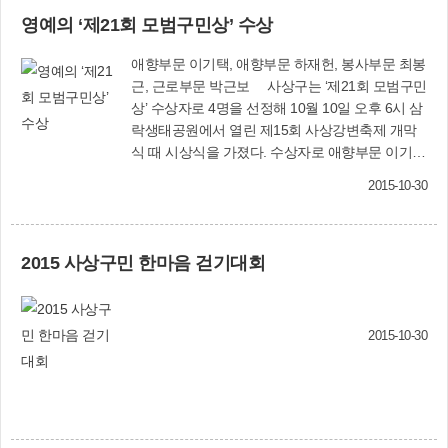
5천여명의 시민과 동호인들이 참가해 16개 종목
어캡)와 문풍지를 부착해준다. 또 가재도구도 정리해주며, 집 안팎을
영예의 ‘제21회 모범구민상’ 수상
(14개 정식종목, 2개 시범종목)에서 그동안 갈고
깨끗이 청소하는 등 봉사활동을 펼친다. 복지정책과(☎310-4342)
닦은 기량을 겨뤘다. 사상구는 축구와 배구, 태권
애향부문 이기택, 애향부문 하재헌, 봉사부문 최봉
도, 줄넘기 등 16개 종목에 모두 206명의 선수단이
근, 근로부문 박근보 사상구는 ‘제21회 모범구민
출전해 한마음 한뜻으로 경기를 벌인 결과, 전체
상’ 수상자로 4명을 선정해 10월 10일 오후 6시 삼
점수 합산으로 영예의 종합우승을 차지했다. 특히
락생태공원에서 열린 제15회 사상강변축제 개막
줄다리기와 배구 등 단체경기에서 우승컵을 거머
식 때 시상식을 가졌다. 수상자로 애향부문 이기택
쥐며 단합된 힘을 과시했다. 볼링과 에어로빅체조
(55.엄궁동), 봉사부문 최봉근(61.삼락동), 근로부
는 준우승을, 족구와 탁구, 배드민턴은 3위에 올랐
2015-10-30
문 박근보[37.모던인테크㈜] 씨가 선정됐으며, 애
다. 그라운드골프와 단체줄넘기에서는 장려상을
향부문 특별상 수상자로 하재헌(21.주례2동) 하사
수상했으며, 축구와 테니스, 게이트볼, 국학기공,
가 뽑혔다. 이기택 씨는 재난안전망 구축과 주거환
검도는 1차전에서 승리를 거뒀다. 또한 신라대 학
2015 사상구민 한마음 걷기대회
경 개선사업에 힘써 왔으며, 최봉근 씨는 삼락벚꽃
생들을 주축으로 한 자원봉사자들이 경기장 곳곳
축제의 성공적 개최 및 전통시장 활성화에 앞장서
에서 환경정비 활동에 힘쓴 데다 16개 구.군 가운
왔다. 박근보 씨는 불에 타지 않는 난연성 커튼과
데 가장 질서 정렬한 모습을 보여 질서상도 받았
난연성 매트리스, 난연성 의자 등을 연구.개발해
다. 사상구생활체육회 관계자는 “생활체육 활성화
2015-10-30
업계 최초로 국제해사기구 인증을 받도록 하는 등
를 위해 동호인들 모두가 노력한 결과, 이번 대회
품질 향상에 온 힘을 기울여왔다. 특히 지난 8월 비
에서 사상구민의 단합된 힘을 과시하고 종합우승
무장지대(DMZ)에서 수색작전 중 지뢰 폭발로 중
이라는 쾌거를 이룩했다”고 말했다. 사상구생활체
상을 입은 하재헌 하사는 사상구의 명예를 드높인
육회(☎314-7330)자치행정과(☎310-4123)
자랑스러운 사상의 아들로 인정돼 특별상을 받았