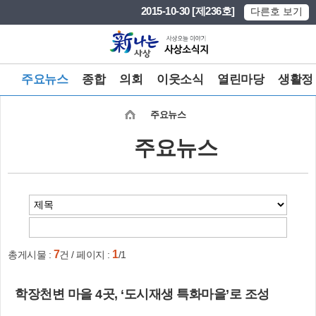
본문 바로가기
메인메뉴 바로가기
2015-10-30 [제236호]
다른호 보기
주요뉴스
종합
의회
이웃소식
열린마당
생활정
주요뉴스
주요뉴스
7
1
총게시물 :
건 / 페이지 :
/1
학장천변 마을 4곳, ‘도시재생 특화마을’로 조성