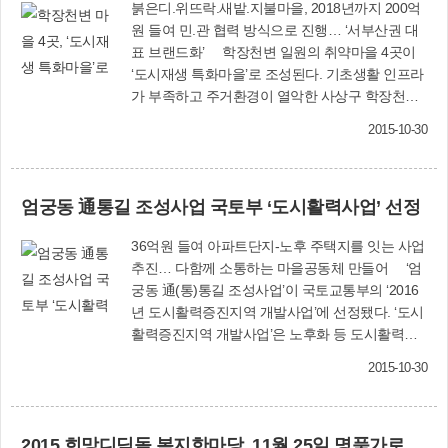
붉은디.위뜨락.새밭.지불마을, 2018년까지 200억
원 들여 민.관 협력 방식으로 진행… ‘서부산권 대
표 브랜드화’ 학장천변 일원의 취약마을 4곳이
‘도시재생 특화마을’로 조성된다. 기초생활 인프라
가 부족하고 주거환경이 열악한 사상구 학장천변
일원 취약마을 4곳이 ‘서부산권 도시재생 특화마
2015-10-30
을 조성사업’ 대상지로 선정됐다. 사업 대상지는
붉은디마을(학장동 25~26통), 위뜨락마을(〃 28
통), 새밭마을(〃 29~31통), 지불마을(엄궁동 3통)
엄궁동 通통길 조성사업 국토부 ‘도시활력사업’ 선정
등 4곳이다. 이에 따라 부산시와 사상구는 내년부
터 2018년까지 3년간 총 사업비 200억원(새밭마
36억원 들여 아파트단지-노후 주택지를 잇는 사업
을 사업비 68억원 확보)을 투입해 특화마을 조성
추진… 다함께 소통하는 마을공동체 만들어 ‘엄
사업을 시행할 예정이다. 특히 특화마을 조성사업
궁동 通(통)통길 조성사업’이 국토교통부의 ‘2016
은 관 주도가 아닌 민.관 협력 거버넌스 방식으로
년 도시활력증진지역 개발사업’에 선정됐다. ‘도시
이뤄진다. 각 마을에 형성된 주민공동체가 직접 나
활력증진지역 개발사업’은 노후화 등 도시활력이
서 지역 실정에 맞게 환경을 개선하고, 도로.공원
필요한 지역을 되살려 살고 싶은 도심공간으로 재
등 기반시설의 정비.설치는 공공이 맡는다. ▷창조
2015-10-30
창조하는 지역특화사업이다. 이에 따라 사상구는
가치 ▷활기찬 마을경제 ▷지속 가능한 주거 ▷함
사업비 36억원(국비 18억원, 시비 9억원, 구비 9억
께하는 문화공간 ▷지역 균형발전이 특화마을의
원)을 들여 내년부터 2019년까지 시행할 계획이
정책 목표다. 또 4개 마을 인근의 사상구청, 부산시
2015 희망디딤돌 복지한마당, 11월 25일 명품가로공원
다. 사업 대상지는 승학산 아래 엄궁동 일대이며,