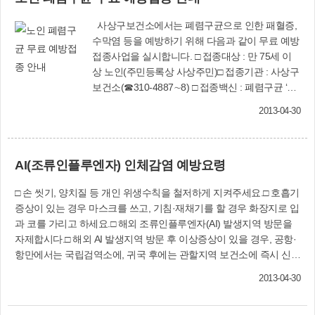
낭종이나 크기가 작은 혹들은 조직검사 없이 경과
간은 1시간가량 걸린다. 검진대상자는 석면공장인
관찰 만으로도 충분하지만, 악성(암)이 의심되는
사상구보건소에서는 폐렴구균으로 인한 패혈증,
동양S&G(덕포2동 373-9, 사상로 355번길 54)가
경우나 크기가 커지거나 모양이 변하는 종양은 조
수막염 등을 예방하기 위해 다음과 같이 무료 예방
가동되던 1974년부터 2008년까지 공장 주변 반경
직검사를 시행해서 암 발생 여부를 판단하게 됩니
접종사업을 실시합니다. □ 접종대상 : 만 75세 이
2㎞ 내에서 6개월 이상 살았던 주민들이며, 주민등
다.유방종양의 조직검사법은 여러 가지가 있으나
상 노인(주민등록상 사상주민)□ 접종기관 : 사상구
록증(신분증)을 갖고 가면 무료로 검진 받을 수 있
현재 가장 많이 사용하는 검사법은 ‘중심생검법’과
보건소(☎310-4887∼8) □ 접종백신 : 폐렴구균 ‘23
다.1차 검진결과 석면질환 의심자로 분류될 경우 2
‘맘모톰’입니다. ‘중심생검’은 간편하게 시행할 수
가 다당질 백신’(PPSV23)□ 접종횟수 : 1회 접종□
차 정밀검사를 실시한다. 만약 2차 검진결과 석면
있으면서 비용도 비교적 저렴하게 할 수 있으나 종
2013-04-30
접종시행시기 : 2013년 5월 1일부터 ○ 1차접종 :
질환자로 판명되면 「석면피해구제법령」에 의한
양의 완전 제거가 되지 않아서 조직검사 후 종양의
5월∼6월(만 75세 이상 ▷1938. 12. 31 이전 출생
구제급여 지급신청 대상이 되며, 구제급여 지급을
제거를 위한 수술을 다시 받아야 하는 번거로움이
자) ○ 2차접종 : 11월부터(만 65세 이상 ▷1948.
통한 치료가 가능하게 된다. 부산시 환경보전과
있고 종양의 일부만을 제거하므로 일부 암의 경우
AI(조류인플루엔자) 인체감염 예방요령
12. 31 이전 출생자) □ 우선접종 권장대상자 ○
(☎888-6741)양산 부산대병원 석면환경보건센터
진단을 놓치는 경우도 생길 수 있습니다. 이에 비
만성 심혈관질환(고혈압 제외), 만성폐질환(천식
(☎055-360-3771)
해 ‘맘모톰’은 유방의 피부와 종양의 주변부를 국소
□ 손 씻기, 양치질 등 개인 위생수칙을 철저하게 지켜주세요.□ 호흡기
포함), 만성간질환, 당뇨병,인공와우이식 상태, 알
마취제로 마취한 후 굵기가 8㎜정도 되는 대롱을 3
증상이 있는 경우 마스크를 쓰고, 기침·재채기를 할 경우 화장지로 입
코올중독 및 흡연자□ 사전 주의 사항 ○ 만 65세
㎜정도의 작은 절개를 이용해 유방 내에 삽입하고
과 코를 가리고 하세요.□ 해외 조류인플루엔자(AI) 발생지역 방문을
이후에 폐렴구균 예방접종(다당질백신)을 한 경우
흡입기와 작은 칼날을 이용하여 종양을 조금씩 절
자제합시다.□ 해외 AI 발생지역 방문 후 이상증상이 있을 경우, 공항·
에는 접종이 불필요합니다. ○ 아래의 기저질환자
제한 후 대롱을 통해 몸 밖으로 빼내는 시술입니
항만에서는 국립검역소에, 귀국 후에는 관할지역 보건소에 즉시 신고
는 보건소 방문 전에 폐렴구균 예방접종에 대하여
다. 이러한 조작을 통해 모인 조직을 조직검사를
합시다.
담당 주치의와 먼저 상담하시기 바랍니다. ※ 뇌
시행하여 최종 판정을 내리게 됩니다. ‘맘모톰’은
2013-04-30
척수액 누출자, 인공와우 이식 환자, 기능적 또는
입원 및 전신마취가 필요 없으며 수술과 달리 흉터
해부학적 무비증 환자, 면역저하자
도 거의 남지 않는 등 장점이 많으나, 장비가 고가