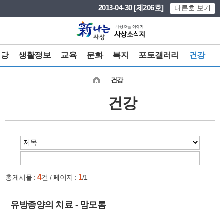
본문 바로가기
메인메뉴 바로가기
2013-04-30 [제206호]
다른호 보기
마당
생활정보
교육
문화
복지
포토갤러리
건강
건강
건강
4
1
총게시물 :
건 / 페이지 :
/1
유방종양의 치료 - 맘모톰