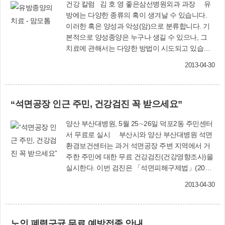
건강 칼럼 김 호 영 좋은삼선병원외과 과장 유
방에는 다양한 종류의 혹이 생겨날 수 있습니다.
이러한 혹은 양성과 악성(암)으로 분류합니다. 기
본적으로 양성종양은 누구나 생길 수 있으나, 그
치료에 관해서는 다양한 방법이 시도되고 있습니
다. 정상적인 유방조직이 아닌 이상조직을 종양이
2013-04-30
라고 하며, 크기가 크면 환자 자신에 의해 발견되
기도 하고 검진 중에 유방 초음파나 유방촬영에 의
해서 발견되기도 합니다. 유방암은 2010년 한국암
“석면공장 인근 주민, 건강검진 꼭 받으세요”
통계상 여성암 2위를 차지할 정도로 많이 걸리며,
여성인구 10만명당 40명이 발생하고 근래 10년간
양산 부산대병원, 5월 25∼26일 덕포2동 주민센터
갑상선암을 제외하면 발생률이 가장 큰 증가를 보
서 무료로 실시 부산시와 양산 부산대병원 석면
이고 있습니다. 이러한 유방암을 조기에 발견하여
환경보건센터는 과거 석면공장 주변 지역에서 거
치료하기 위해서는 정기적인 자가검진과 유방촬
주한 주민에 대한 무료 건강검진(건강영향조사)을
영, 유방초음파 등을 시행하여야 합니다. 검진상
실시한다. 이번 검진은 「석면피해구제법」(2011
이상소견 또는 증상이 있어 유방클리닉을 방문하
년 1월 1일 시행)에 따라 석면질환으로 고통 받고
시면 기본적인 진찰과 함께 유방촬영과 초음파를
2013-04-30
있는 피해자 파악을 위해 실시하는 것이다. 오는 5
하게 됩니다. 여기에서 종양이 발견되면 환자의 연
월 25일(토)과 26일(일) 오전 9시∼오후 5시까지
령대 및 종양의 모양 등을 고려하여 조직검사 및
사상구 덕포2동 주민센터에서 설문조사를 비롯해
제거의 여부를 판단합니다. 이런 종양들 중 단순
노인 폐렴구균 무료 예방접종 안내
흉부 X-선 촬영, 혈액검사 등을 실시한다. 검진시