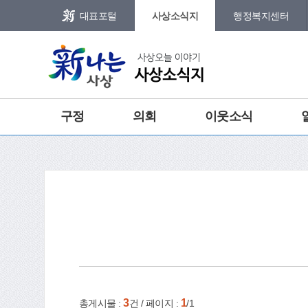
본문 바로가기
메인메뉴 바로가기
대표포털
사상소식지
행정복지센터
그램
트위터
합
구정
의회
이웃소식
건강
홈
e-book
인쇄
3
1
총게시물 :
건 / 페이지 :
/1