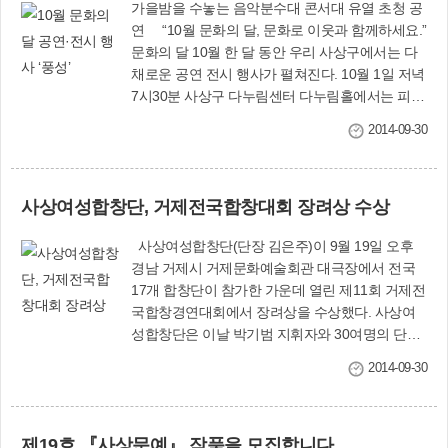
가을밤을 수놓는 음악분수대 콘서대 유열 초청 공
연 “10월 문화의 달, 문화로 이웃과 함께하세요.”
문화의 달 10월 한 달 동안 우리 사상구에서는 다
채로운 공연 전시 행사가 펼쳐진다. 10월 1일 저녁
7시30분 사상구 다누림센터 다누림홀에서는 피아
니스트 윤효관의 토크 콘서트 ‘피아노와 이빨’이 열
2014-09-30
린다. 10월 4일과 12일, 18일 오후 5시, 그리고 11
일 오후 3시 괘법동 광장로 명품가로공원 상설문
화광장(애플아울렛 주차장 옆)에서는 ‘주말 가락
사상여성합창단, 거제전국합창대회 장려상 수상
(街樂) 콘서트’가 열려 가족과 함께 다양한 길거리
문화공연을 즐길 수 있다. 11일 오후 4시 르네시
사상여성합창단(단장 김은주)이 9월 19일 오후
떼 야외무대에서는 ‘사상강변청소년가요제 결
경남 거제시 거제문화예술회관 대극장에서 전국
선’이 진행되며, 25일 오후 3시 경전철 사상역 앞
17개 합창단이 참가한 가운데 열린 제11회 거제전
사상인디스테이션에서는 ‘제2회 사상청소년예술
국합창경연대회에서 장려상을 수상했다. 사상여
제’가 펼쳐진다. 16일 저녁 7시 괘법동 르네시떼 앞
성합창단은 이날 박기범 지휘자와 30여명의 단원
삼락천 음악분수대 야외무대에서는 ‘가을밤을 수
이 호흡을 맞춰 아름다운 화음으로 ‘초혼’, ‘술래잡
놓는 음악분수대 콘서트’가 마련된다. 가곡 대중화
2014-09-30
기 노래’를 불러 큰 박수를 받았다. 이에 앞서 지난
를 이끈 국민 성악가 엄정행이 윈드오케스트라 등
6월 17일 열린 제6회 부산시 어머니 합창 페스티
과 호흡을 맞춰 ‘목련화’ 등 가을밤하늘을 아름답게
벌에서는 동상을 수상했다.
수놓을 노래를 들려준다. 또 10월 중에 ‘굴뚝 없는
제19호 『사상문예』 작품을 모집합니다