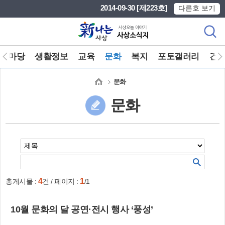
본문 바로가기
메인메뉴 바로가기
2014-09-30 [제223호]
다른호 보기
린마당
생활정보
교육
문화
복지
포토갤러리
건
문화
문화
4
1
총게시물 :
건 / 페이지 :
/1
10월 문화의 달 공연·전시 행사 ‘풍성’