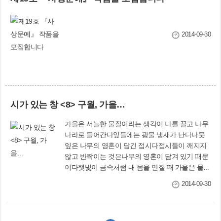
문화예술공장 사상 프로젝트’의 일환으로 사상문
화원의 문화예술봉사단 단원들이 점심시간에 공
장을 찾아가 근로자들을 위해 공연할 예정이다. 마
지막 수요일 ‘문화가 있는 날’(10월 29일 저녁 7시
2014-09-30
30분)에는 다누림홀에서 ‘해설이 있는 음악회’가
마련되는데, 길가온 현악4중주단이 ‘홀라! 스페
인’(안녕! 스페인)이라는 주제로 멋진 연주를 선사
한다. 구청 1청 사상갤러리에서는 ‘더 그림 그룹
전’(10월 4~10일)을 시작으로, 체리동산주간보호
센터 장애인작품전(13~19일), 어린이작품전
시가 있는 창 <8> 구월, 가을…
(20~24일), 최영근 서양화 작품전(27~31일)이 이
어진다. 삼락IC 인근 국제식품 본사4층에 위치한
가을은 서늘한 물질이라는 생각이 나를 끌고 나무
타워갤러리에서는 한글날 기념 현재 김종문 한글
나라로 들어간다잎들에는 광물 냄새가 난다나뭇
서예 초대전(10월 7~17일), 박인관 초대전(21~31
잎은 나무의 영혼이 담긴 접시다접시들이 깨지지
일)이 마련된다. 문화홍보과 (☎310-4061~5,
않고 반짝이는 것은나무의 영혼이 담겨 있기 때문
4371~3)
이다햇빛이 금속처럼 내 몸을 만질 때 가을은 물질
이 된다나는 이 물질을 찍어 편지를 쓴다촉촉이 편
2014-09-30
지 쓰는 물질의 승화는 손의 계보에 편입된다내 기
다림은 붉거나 푸르다내 발등 위에 광물질의 나뭇
잎이 내려왔다는 기억만으로도나는 한 해를 견딜