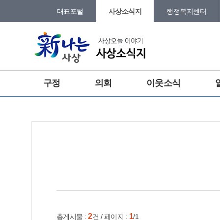
본문 바로가기
메인메뉴 바로가기
대표포털
사상소식지
행정복지센터
그램
트위터
합
구정
의회
이웃소식
건강
홈
e-book
인쇄
2
1
총게시물 :
건 / 페이지 :
/1