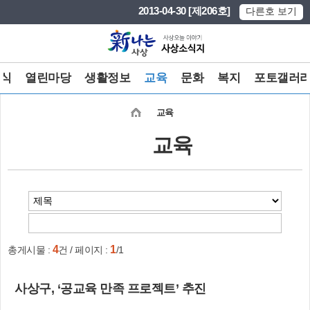
본문 바로가기
메인메뉴 바로가기
2013-04-30 [제206호]
다른호 보기
식
열린마당
생활정보
교육
문화
복지
포토갤러
교육
교육
4
1
총게시물 :
건 / 페이지 :
/1
사상구, ‘공교육 만족 프로젝트’ 추진