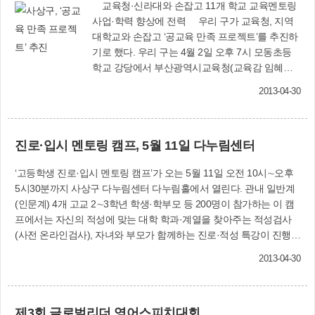
교육청·신라대와 손잡고 11개 학교 교육멘토링
사업·학력 향상에 전력 우리 구가 교육청, 지역
대학교와 손잡고 ‘공교육 만족 프로젝트’를 추진하
기로 했다. 우리 구는 4월 2일 오후 7시 모동초등
학교 강당에서 부산광역시교육청(교육감 임혜경),
신라대학교(총장 박태학)와 함께 ‘사상지구 공교육
2013-04-30
만족 프로젝트 추진 협약서’를 체결했으며, 학생과
교사·학부모 등 300여 명은 ‘자기주도학습 실천 선
포식’을 가졌다. 이 협약에 따라 모동초등학교 등
진로·입시 멘토링 캠프, 5월 11일 다누림센터
관내 11곳의 초·중·고등학교는 교육청으로부터 4
억2천만원의 사업비를 지원받게 됐다. 앞으로 우
‘고등학생 진로·입시 멘토링 캠프’가 오는 5월 11일 오전 10시∼오후
리 구 등 3개 기관은 교육멘토링 사업 등 방과후학
5시30분까지 사상구 다누림센터 다누림홀에서 열린다. 관내 일반계
교 활성화를 통해 학생들의 학력 신장에 힘을 쏟는
(인문계) 4개 고교 2∼3학년 학생·학부모 등 200명이 참가하는 이 캠
것은 물론, 학교교육 역량 강화사업, 교육환경 개
프에서는 자신의 적성에 맞는 대학 학과·계열을 찾아주는 적성검사
선사업도 적극 추진하기로 했다. 이에 앞서 지난 3
(사전 온라인검사), 자녀와 부모가 함께하는 진로·적성 특강이 진행된
월 27일 오후 사상구청 신바람홀에서는 ‘좋은 교육
다. 또 나만의 개성 있는 커리어맵 그리기, 명문대학생과 함께 하는
기회 확대를 통한 교육균형 발전’을 주제로 ‘제2회
2013-04-30
학습동아리, 입학사정관제 멘토링, 그룹별 심화 멘토링 및 1:1 상담
부산교육 이야기마당’이 펼쳐졌다. 이 자리에서 사
등도 마련된다. 창조학습과(☎310-4924)
상구국제화센터에 대한 일부 운영비 지원과 학장
초등학교 이전, 학부모와 함께 할 수 있는 방과후
제3회 글로벌리더 영어스피치대회