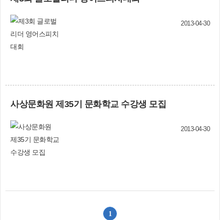
학교 프로그램 마련, 학교폭력예방사업인 Wee센
터 및 Wee클래스 사업에 대한 자세한 안내, 다자
녀 가정을 위한 교육청 차원의 지원 방안 등이 건
2013-04-30
의됐다. 이에 대해 임혜경 교육감은 국제화센터 지
원에 대한 다양한 방법을 모색하고, 학장초등학교
이전에 대해서는 지역주민과의 협의를 통해 합리
적인 방안을 마련하겠다고 밝혔다. 또 교육청, 우
리 구, 유관기관이 교육정보를 공유하고 사상지역
의 교육여건 개선 및 학력 향상에 힘을 기울이겠다
고 덧붙였다. 창조학습과(☎310-4924)부산시교육
사상문화원 제35기 문화학교 수강생 모집
청(☎860-0872)
2013-04-30
1