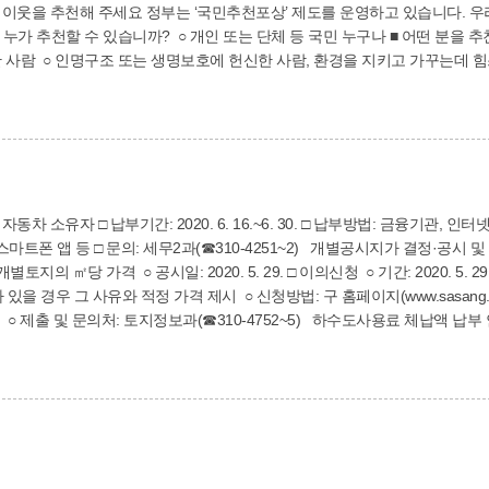
를 운영하고 있습니다. 우리 사회에 희망을 전하는 숨은 공로자들을 추천하
 사람 ○ 인명구조 또는 생명보호에 헌신한 사람, 환경을 지키고 가꾸는데 힘
까지 추천해야 합니까? ○ 연중 언제든 추천 가능합니다.(2020년 6월 30일 이
ww.sanghun.go.kr), 모바일(m.sanghun.go.kr), 이메일(sanghun114
4110)
0-4251~2) 개별공시지가 결정·공시 및 이의신청 안내 □ 개별공시지가 결정·공시 ○ 기준
 개별토지의 ㎡당 가격 ○ 공시일: 2020. 5. 29. □ 이의신청 ○ 기간: 2020. 5.
가 있을 경우 그 사유와 적정 가격 제시 ○ 신청방법: 구 홈페이지(www.sasan
4752~5) 하수도사용료 체납액 납부 안내 하수도사용료는 하수도 시설의 설치, 관리
회계 재원으로서 수익자 부담원칙에 따른 세입원입니다. 본의 아니게, 하수
하수도요금 독촉고지서’로 납기 내 납부하여 주시길 당부 드립니다. 기한 내
차 등)을 압류할 수 있음을 알려 드립니다. 기타 하수도사용료 체납액과 관
내해 드리겠습니다.