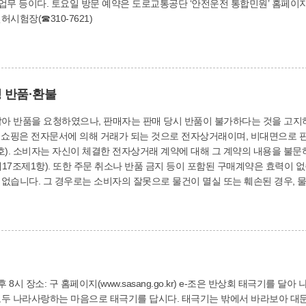
허발급’에서 원하는 시험장의 토요근
 있다. 부산북부운전면허시험장(☎310-7621)
 반품·환불
 않아 반품을 요청하였으나, 판매자는 판매 당시 반품이 불가하다는 것을 
통상 7일)
). 또한 주문 취소나 반품 금지 등이 포함된 구매계약은 효력이 없습니다(동법 제35조).
없습니다. 그 경우로는 소비자의 잘못으로 물건이 멸실 또는 훼손된 경우, 
 경우, 복제가 가능한 물건의 포장을 훼손한 경우, 디지털콘텐츠의 제공이 개
지하여 소비자의 동의를 받은 경우입니다. 따라서 이러한 예외적인 경우에 해당하지 않을 땐 판매자
절할 수 없습니다. 만약 사업주가 부당하게 거절할 경우 한국소비자원에 피
전화 상담: ☎310-4317 대상: 기초생활수급자, 차상위계층, 장애인 등
 홈페이지(www.sasang.go.kr) e-조은 반상회 태극기를 달아 나라사랑 실천합시다 오는 7월 17일은 제72주년
모두 나라사랑하는 마음으로 태극기를 답시다. 태극기는 밖에서 바라보아 대문