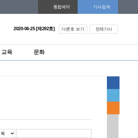
기사검색
통합예약
2020-06-25 [제292호]
다른호 보기
전체기사
교육
문화