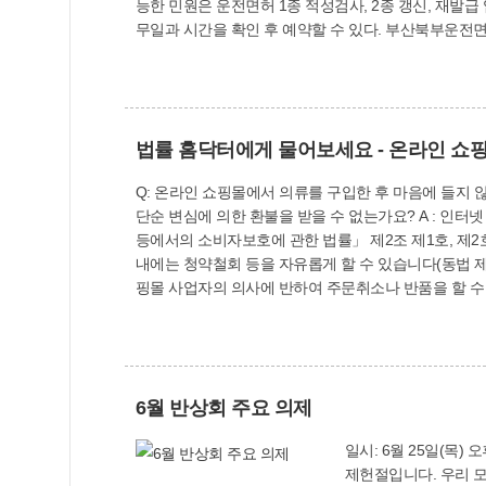
능한 민원은 운전면허 1종 적성검사, 2종 갱신, 재발급 업무 등이다. 토요일 방문 예약은 도로교통공단 ‘안전운전 통합민원’ 홈페이지 내 ‘운전면
무일과 시간을 확인 후 예약할 수
법률 홈닥터에게 물어보세요 - 온라인 쇼핑
Q: 온라인 쇼핑몰에서 의류를 구입한 후 마음에 들지
단순 변심에 의한 환불을 받을 수 없는가요? A : 인터넷 쇼핑은 전자문서에 의해 거래가 되는 것으로 전자상거래이며, 비대면으로 판매하므로 통신판매에 해당합니다(「전자상거래
등에서의 소비자보호에 관한 법률」 제2조 제1호, 제2호). 소비자는 자신이 체결한 전자상거래 계약에 대해 그 계약의 내용을 불문하고 그 청약철회 및 계약해제의 기간(
내에는 청약철회 등을 자유롭게 할 수 있습니다(동법 제17조제1항
핑몰 사업자의 의사에 반하여 주문취소나 반품을 할 수 
이 지나 다시 판매하기가 곤란할 정도로 가치가 떨어진
된 물건으로 취소나 반품 시 판매자에게 중대한 피해가 예상되고 사전에 이를 고
가 반품 불가를 고지하였다고 하더라도 반품 요청을 거
니다. <법무부 법률홈닥터 김단비 변호사> 무료법률 
6월 반상회 주요 의제
일시: 6월 25일(목) 오후 8시 장소: 구
제헌절입니다. 우리 