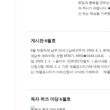
희망과 행복을 전하는 이웃을 추천해 주세요 정부는 ‘국민추천포상’ 제도
여 주시기 바랍니다. ■ 누가 추천할 수 있습니까? ○ 개인 또는 단체 등 국민 누구나 ■ 어떤 분을 추천합니까? ○ 사회봉사와 나눔을 실천한 사람, 재
산 또는 재능을 기부한
를 준 사람 등 ■ 언제
해야 합니까? ○ 인터넷(w
훈담당관실(☎02-2100-
게시판 6월호
6월 자동차세 납부 안내 □ 납세의무자: 2020. 6. 1. 현재 자동차 소유자 □ 납부기간: 2020. 6. 16.~6. 30. □ 납부방법: 금융기관, 인터넷(부산시 사이버지방세청 etax.busan.go.kr), 지방
세납부 계좌이체, 은행 ATM기, ARS(☎1544-1414), 스마트폰 앱 등 □ 문의: 세무2과(☎31
일: 2020. 1. 1. ○ 필지수: 2만5천272필지 ○ 공시내용:
신청사항: 2020. 1. 1. 기준 개별공시지가에 대해 이의
는 ‘개별공시지가 이의신청서’ 서식에 기재하여 제출 ○ 제출 및 문의처: 토지정보과(☎310-
및 운용 등 하수도에 관련한 사업에만 사용하는 특별
시 상수도사업본부(북부사업소)를 통하여 전달되는 ‘상
징수법」 제33조의규정에 따라 소유재산(부동산, 자동
하수담당(☎310-4684)으로 연락주시면 상세하게 안
독자 퀴즈 마당 6월호