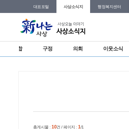
본문 바로가기
메인메뉴 바로가기
대표포털
사상소식지
행정복지센터
그램
트위터
종합
구정
의회
이웃소식
포토갤러리
건강
홈
e-book
인쇄
10
1
총게시물 :
건 / 페이지 :
/1