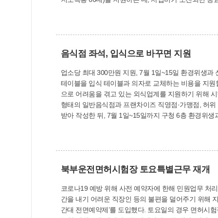
설에서도 저녹스보일러를 설치하는 경우 예산 범위 내에서 지원한다. 저녹스보일러 설치비 지원을 희망하는 분은 구청 6층 환경위생과를 방문
스보일러 설치 계약서 또는 견적서, 저녹스보일러 설치 확인서, 
음식점 좌석, 입식으로 바꾸면 지원
업소당 최대 300만원 지원, 7월 1일~15일 환경위생과 신청·접수 사상구는 노약자 등의 음식점 이용 편의를 위해 ‘음식점 입식좌석 개선 지원사업’을 추
테이블을 입식 테이블과 의자로 교체하는 비용을 지원할 방침이다. 이번 사업은 노약자, 장애인, 외국인 등의 좌식 테이블 이용 불편을 덜고, 코로나
으로 어려움을 겪고 있는 외식업계를 지원하기 위해 시행한다. 23
형태의 일반음식점과 프랜차이즈 직영점·가맹점, 허위 또는 부정한 방법으로 신청
받아 작성한 뒤, 7월 1일~15일까지 구청 6층 환경위생과를 방문하거나 전자우
원을 지원했다. 환경위생과(☎310-4402)
북부운전면허시험장 토요특별근무 재개
코로나19 예방 위해 사전 예약자에 한해 민원업무 처리 도로교통공단 부산북부운전면허시험장이 6월 13일부터 ‘토요특별근무’를 실시하고 있다. 북부운전면허시험장은 평일에 
간을 내기 어려운 직장인 등의 불편을 덜어주기 위해 지난 3월부터 
간대 전면예약제’를 도입했다. 토요일의 경우 면허시험장에 방