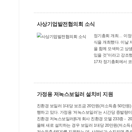
사상기업발전협의회 소식
정기총회 개최… 이정림 신임 회장 취임 (사)사상기업발전협의회(회장 이정림)는 6
식을 개최했다. 이날 
을 함께 모색하고 상생
있을 것”이라고 강조했다. 코로나19 극복 성금 사상구에 전달 (사)사상기업발전협의회(회장 이정림·사진 오른쪽)는 6월 8
17차 정기총회에서 코
다. 문의: (사)사상기업발전
가정용 저녹스보일러 설치비 지원
친환경 보일러 1대당 보조금 20만원(저소득층 50만원) 지급 올해 2천66대 지원 예정
행하고 있다. 가정용 ‘저녹스보일러’는 시간당 증발량이 0.1톤 미만이거나, 열량 6만1천900㎉ 미만인 보일러로 한국환경산업기술원의 ‘환경표지 인증’을 받은 제품을 말한다. 이러한
친환경 저녹스보일러[6개 회사 친환경 모델 233종 - 2019
올해 새로 설치하는 경우 보일러 1대당 20만원(저소득층 50만원)의 보조금을 지급한다. 사업비(국·시비) 4억3
저소득층 66대)를 지원하는 데, 사업비가 소진되면 종료한다. 가정용 저녹스보일러를 새로 설치하는 주민은 물론, 민간 보육시설과 요양시설, 오피스텔, 상업시설