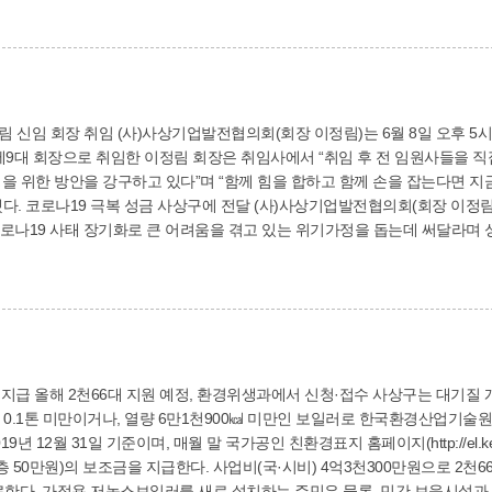
월 8일 오후 5시 롯데호텔에서 제17차 정기총회 및 회장 이·취임
제9대 회장으로 취임한 이정림 회장은 취임사에서 “취임 후 전 임원사들을 
을 위한 방안을 강구하고 있다”며 “함께 힘을 합하고 함께 손을 잡는다면 지
일 롯데호텔에서 열린 제
로나19 사태 장기화로 큰 어려움을 겪고 있는 위기가정을 돕는데 써달라며 
협의회(☎315-6366, www.sasangcorp.or.kr)
, 환경위생과에서 신청·접수 사상구는 대기질 개선을 위해 가정용 ‘저녹스보일러’ 지원사업을 시
년 12월 31일 기준이며, 매월 말 국가공인 친환경표지 홈페이지(http://el.ke
천300만원으로 2천66대(일반 2천대, 기초생활수급자·차상위계층 등
 등 가정용 외의 시