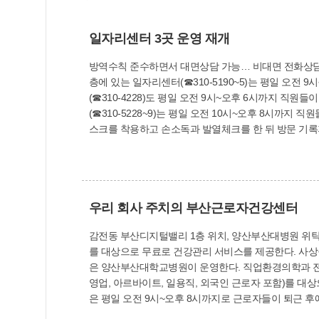
일자리센터 3곳 운영 재개
방역수칙 준수하면서 대면상담 가능… 비대면 전화상담도 코로나19 대응 단계가 ‘생활 속 거리 두기’로 전환됨에 따라 사상구 일자리+센터가 6월 1일부터 운영을 재개했
층에 있는 일자리센터(☎310-5190~5)는 평일 오전 9시~오후 
(☎310-4228)도 평일 오전 9시~오후 6시까지 직원들이 근무(토·일요일, 
(☎310-5228~9)는 평일 오전 10시~오후 8시까지 직원들이 근무(토·일요
우리 회사 주치의 부산근로자건강센터
감전동 부산디지털밸리 1층 위치, 양산부산대병원 위탁운영 소규모 사업장 근로자 위
를 대상으로 무료로 건강관리 서비스를 제공한다. 사상구 대동로 303(감전동) 부산디지털밸리 1층 111호에 위치한 ‘부산근로자건강센터’는 한국산업안전보건공단으로부터 위탁 받
은 양산부산대학교병원이 운영한다. 직업환경의학과 전문의를 비롯해 산업간호사, 물리치료사, 상담심리사 등 분야별 전문가들이 상주하면서 50인 미만 소규모 사업장 근로자(자
영업, 아르바이트, 일용직, 외국인 근로자 포함)를 대