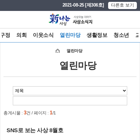
본문 바로가기
메인메뉴 바로가기
2021-08-25 [제306호]
다른호 보기
구정
의회
이웃소식
열린마당
생활정보
청소년
열린마당
열린마당
3
1
총게시물 :
건 / 페이지 :
/1
SNS로 보는 사상 8월호