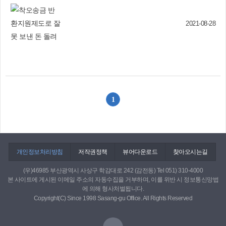
개별 종합 평가, 직원 평가, 수료식 순으로 진행되
었습니다. 4주간의 경험이 미래 실천현장에서 도
움이 되길 바라며, 하루 빨리 동료 사회복지사로서
2021-08-28
현장에서 만나는 날이 오길 바랍니다. 실습생 여러
분들 정말 수고 많으셨고, 바쁜 와중에도 실습생들
을 위해 노력해주신 모든 직원 선생님들 감사합니
다.♥ 사상구장애인복지관(SNS 담당자)
1
개인정보처리방침
저작권정책
뷰어다운로드
찾아오시는길
(우)46985 부산광역시 사상구 학감대로 242 (감전동) Tel 051) 310-4000
본 사이트에 게시된 이메일 주소의 자동수집을 거부하며, 이를 위반 시 정보통신망법
에 의해 형사처벌됩니다.
Copyright(C) Since 1998 Sasang-gu Office. All Rights Reserved