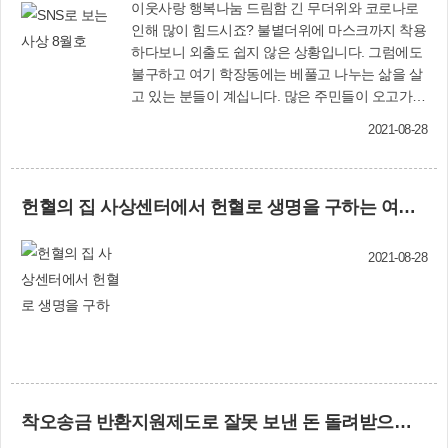
이웃사랑 행복나눔 드림함 긴 무더위와 코로나로
인해 많이 힘드시죠? 불볕더위에 마스크까지 착용
하다보니 외출도 쉽지 않은 상황입니다. 그럼에도
불구하고 여기 학장동에는 베풀고 나누는 삶을 살
고 있는 분들이 계십니다. 많은 주민들이 오고가며
드림함(Dream)에 눈길 주시고 나눔을 직접 실천
2021-08-28
해주신 덕분에 이번 8월 드림함에는 여러 식료품,
생필품으로 가득가득 채워졌습니다. 감사합니다!
이렇게 모여진 후원 물품은 지역 내 저소득 가정에
헌혈의 집 사상센터에서 헌혈로 생명을 구하는 여러분을 기다립니다
지원된답니다. 후원자님의 따뜻한 마음을 그대로
전달해 드리도록 하겠습니다. 드림함은 항상 ‘삼성
빅마트 학장점’ 입구에 있으니 많은 관심 부탁드립
2021-08-28
니다. 학장종합사회복지관(SNS 담당자)
사회복지 현장실습 보고회 개최 오늘(7
월 30일) 우리 복지관에서는 하계 실습을 마무리
하며, 최종 보고회를 진행했습니다. 이번 하계 실
습은 7월 5일~30일까지 4주간 진행되었고, 실습생
들은 그동안 사회복지 현장을 경험하고, 과제를 수
행하며 뜻깊은 배움의 시간을 보냈습니다. 최종 보
착오송금 반환지원제도로 잘못 보낸 돈 돌려받으세요
고회는 프로포절 과제 발표, 과제 피드백, 실습생