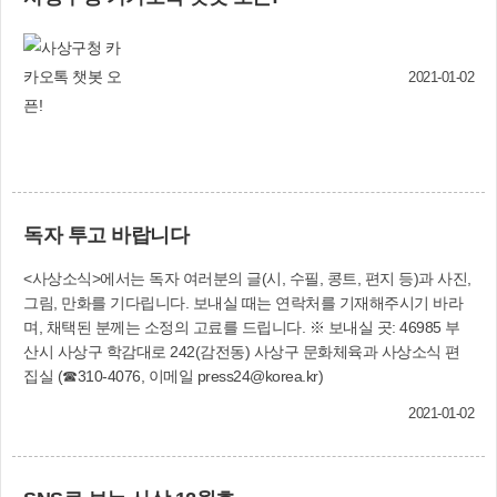
게 적응하지 못했습니다. 마음을 다 잡으려 해도
내 먹었다. 차창을 보면서 부산을 지나 경남과 경북, 충북, 충남, 경기
고혈압, 우울증, 알코올 중독 등 혼자 헤쳐 나가기
도를 거치니 6개 시도를 경유해 서울에 도착할 수 있었다. 당시만 해
에는 건강도 좋지 않아 어려웠다고 합니다. 괘법동
도 대부분이 농업인지라 지루하게 평야가 펼쳐졌으며 조금 멀리로는
보건복지팀은 일단 A씨를 통합사례관리 대상자로
2021-01-02
산들이 이어졌었다. 비록 우리나라의 국토는 좁았지만 장시간 열차를
선정하고, 기초생활수급, 긴급복지제도를 안내하
타고 가면서 각 지방을 살펴보며 관찰하고 지리부도로 공부한 여행이
여 경제적인 지원을 받을 수 있도록 하였습니다.
지금도 눈에 선하다. 이제는 다시는 그런 열차를 탈 수 없어 아쉬운
그 뿐만 아니라, 사랑의 쌀과 밑반찬, 명절 꾸러미,
마음도 들지만 언젠가는 요즘 가장 느리게 가는 ‘무궁화호’를 타고 천
후원금 등을 지원하여 안정적인 생활을 시작할 수
천히 서울로 가면서 ‘느림의 미학’을 다시 한 번 더 체험해 보리라 다
있도록 적극 도왔습니다. 또 A씨는 괘법동마을건
짐해 본다. 오늘날 너무 바쁘고 혼잡하며, 세태의 변화도 너무 급해
강센터의 주기적인 건강 체크, 사상구보건소의 금
독자 투고 바랍니다
조그마한 여유도 없이 늘 초조하고 불안하기만 하다. 이럴 때일수록
연클리닉, 사상구정신건강복지센터의 우울증 상
가끔씩 느긋하고 여유를 가지고, 가장 느린 열차를 타고 엄청나게 많
담 등 각종 서비스를 통해 어둡고 긴 터널을 지나
<사상소식>에서는 독자 여러분의 글(시, 수필, 콩트, 편지 등)과 사진,
이 변화된 국토의 모습을 감상하고, 짧은 시간만이라도 힐링할 수 있
서서히 밖으로 나오기 시작하였습니다. A씨는 “외
그림, 만화를 기다립니다. 보내실 때는 연락처를 기재해주시기 바라
는 기회를 가졌으면 한다. 우정렬(괘감로)
톨이 같던 내 인생에 단 한 명도 따뜻한 말 한마디
며, 채택된 분께는 소정의 고료를 드립니다. ※ 보내실 곳: 46985 부
건네주는 사람이 없어 힘들었는데, 괘법동 직원들
산시 사상구 학감대로 242(감전동) 사상구 문화체육과 사상소식 편
이 너무나도 잘 챙겨줘서 고맙고, 이제는 번듯하게
집실 (☎310-4076, 이메일 press24@korea.kr)
인생을 살아갈 용기를 얻었다”며 최근 숙박업소에
2021-01-02
서 일반 가정집으로 주거지를 옮겨 활기찬 제2의
인생을 위해 한걸음씩 나아가고 있습니다. 복지정
책과(☎310-4666) 괘법동 행정복지센터(☎310-
3111)