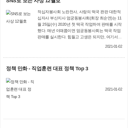
SNS로 보는 사상 12월호
적십자봉사회 노란천사, 사랑의 떡국 완판 대한적
십자사 부산지사 엄궁동봉사회(회장 최순연)는 11
월 25일(수) 2020년 첫 떡국 작업하여 판매를 시작
했다. 매년 이때쯤이면 엄궁동봉사회는 떡국 작업
판매를 실시한다. 힘들고 고생은 되지만, 여기서
나오는 수익금으로 많은 행사를 한다. 비온 후 찾
2021-01-02
아온 추위에도 아랑곳하지 않고, 노란천사들은 마
음 모아 하나 되어 ‘사랑의 떡국’을 완판 했다. 노란
천사 여러분, 그리고 주민 여러분, 고맙고 감사합
정책 만화 - 직업훈련 대표 정책 Top 3
니다! 송정란(SNS 서포터즈) 2020 장애 인식 개선
캠페인 진행 11월 23일 오늘은 쌀쌀해진 날씨에
겨울이 성큼 다가온 하루입니다. 올해로 7회째 진
행되고 있는 담쟁이 걷기대회가 이번에는 형식이
2021-01-02
조금 바뀌어 챌린지로 진행을 하고 있는데요. 첫
번째 주자는 바로바로~ 사상구장애인복지관 정화
주 관장님입니다. 장애인들이 차별과 편견 없이 더
불어 살아가기를 희망하는 마음으로 챌린지에 참
여해주셨습니다. 앞으로도 사상구장애인복지관은
장애 인식 개선을 위해 노력하겠습니다. 사상구장