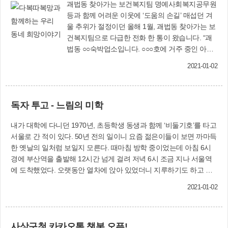
괘법동 찾아가는 보건복지팀 명예사회복지공무원
등과 함께 어려운 이웃에 ‘도움의 손길’ 매섭던 겨
울 추위가 절정이던 올해 1월, 괘법동 찾아가는 보
건복지팀으로 다급한 전화 한 통이 왔습니다. “괘
법동 ○○숙박업소입니다. ○○○호에 거주 중인 아저
씨가 너무 힘들어 보이네요. 방문상담 한 번 해주
2021-01-02
세요.” 방값도 몇 달째 밀려있고, 방 밖으로 도통 나
오지도 않아 염려가 된다는 괘법동 명예사회복지
공무원의 신고였습니다. 괘법동 보건복지팀과 A씨
독자 투고 - 느림의 미학
의 인연이 이렇게 시작되었습니다. A씨는 1인 단
독 40대 미혼남성으로 부모는 사망하였고, 친누나
내가 대학에 다니던 1970년, 초등학생 동생과 함께 ‘비둘기호’를 타고
가 있으나 오래 전에 연락이 끊겨 숙박업소에서 홀
서울로 간 적이 있다. 50년 전의 일이니 요즘 젊은이들이 보면 까마득
로 생활을 하고 있었습니다. 몇 개월 전 교정시설
한 옛날의 일처럼 보일지 모른다. 때마침 방학 중이었는데 아침 6시
에서 출소하여 지인을 통해 일용근로를 하였으나,
경에 부산역을 출발해 12시간 넘게 걸려 저녁 6시 조금 지나 서울역
왼쪽 발목에 철심이 박혀 있어 장시간 서있는 것이
에 도착했었다. 오랫동안 열차에 앉아 있었더니 지루하기도 하고 허
힘들어 몇 번 하고 그만두었다고 합니다. A씨는 어
리도 아프고 주리도 틀렸다. 그래도 동생과 같이 가면서 지도책을 보
릴 때부터 외롭게 성장해온 탓에 방황을 많이 하여
2021-01-02
며 멋지게 지리공부를 했었다. 세우는 역마다 그 지역의 유명한 곳과
교정시설 입소와 출소가 잦았으며, 마땅한 기술이
특산물, 관광지 등을 가르쳐 주었다. 그때는 10~20분마다 정차를 했
없어 일용직을 전전하다 보니 생계가 어려워 고의
으니 조그만 시골역을 보는 재미도 쏠쏠했었다. 가방 속에는 미리 준
로 형을 받으려고 한 적도 있을 정도로 사회에 쉽
사상구청 카카오톡 챗봇 오픈!
비한 김밥과 음료수, 과자, 빵 등을 가져갔기에 배가 고플 때마다 꺼