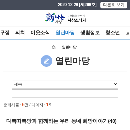
본문 바로가기
메인메뉴 바로가기
2020-12-28 [제298호]
다른호 보기
구정
의회
이웃소식
열린마당
생활정보
청소년
열린마당
열린마당
6
1
총게시물 :
건 / 페이지 :
/1
다복따복망과 함께하는 우리 동네 희망이야기(40)