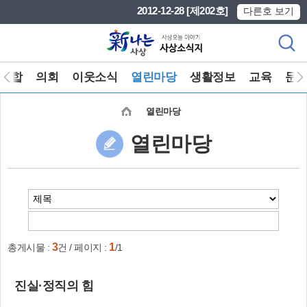
본문 바로가기
메인메뉴 바로가기
2012-12-28 [제202호]
다른호 보기
종합
의회
이웃소식
열린마당
생활정보
교육
문
열린마당
열린마당
3
1
총게시물 :
건 / 페이지 :
/1
진실·정직의 힘