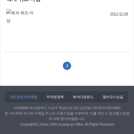
인데 실제로 인터넷에서 베꼈으면서 그렇지 않다고 말한 것까지 합하
사람은 없을 것이다.‘화재로부터 나와 나의 가족 안전은 내가 지켜야
면 정말 10명중 8∼9명은 되지 않을까. 도산 안창호 선생은 민족의 악
한다’는 신념으로 가정에서 발생하는 화재에 대비하여 기본안전수칙
습인 진실과 정직이 부족한 폐단을 고치는 길이 ‘무실역행’(務實力行)
2012-12-28
을 준수하길 당부 드린다. ○ 소화기는 눈에 잘 띄는 곳에 두고, 반드
이라 했다. ‘참되고 실속 있게 살도록 힘써 일 하라’는 가르침을 다시
시 사용법을 숙지○ 단독경보형감지기를 각 가정의 방에 설치하고, 항
되새겨서 거짓된 나라가 아닌 정직한 나라를 후손들에게 물려주어야
상 작동하는지 확인○ 비상시 대비 탈출구를 2개소 이상 알고 대피계
겠다. 정 경 안 (엄궁동)
획을 세워 둘 것○ 가스로 음식물을 조리할 땐 장시간 자리를 비우지
말 것 (특히 곰국이나 빨래 삶을 때 화재가 자주 발생하므로 각별히
주의)○ 가스를 사용한 후에는 가스밸브와 중간밸브를 잠그고 수시로
새는지 확인○ 전기는 누전차단기가 제대로 작동하는지 테스트 버튼
을 통해 수시로 확인○ 문어발식 전기콘센트 사용금지○ 내 가족 내 이
1
웃을 위해 ‘소방차 길터주기’ 생활화하기 방 광 수(감전119안전센터
장)
개인정보처리방침
저작권정책
뷰어다운로드
찾아오시는길
(우)46985 부산광역시 사상구 학감대로 242 (감전동) Tel 051) 310-4000
본 사이트에 게시된 이메일 주소의 자동수집을 거부하며, 이를 위반 시 정보통신망법
에 의해 형사처벌됩니다.
Copyright(C) Since 1998 Sasang-gu Office. All Rights Reserved