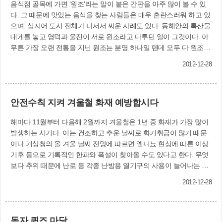
음식점 골목에 가면 ‘원조’라는 말이 붙은 간판을 아주 많이 볼 수 있
다. 그 때문에 맛있는 음식을 찾는 사람들은 매우 혼란스러워 하고 있
으며, 심지어 도시 전체가 나서서 싸운 사례도 있다. 동해안의 특산물
대게를 놓고 영덕과 울진이 서로 원조라고 다투던 일이 그것이다. 아
무튼 가장 오랜 전통을 지닌 원조는 분명 하나일 텐데 모두 다 원조라
하니 어느 것이 진짜인지 구별할 수 없어 원조 그 자체가 불신을 받고
2012-12-28
있다. 이러한 현상은 진짜가 없는 세상을 말하는 것이며, 진짜가 없다
는 말은 정직이 없는 거짓된 세상임을 새삼 말해 무엇하랴. 우리나라
가 비록 아시아에서는 앞서 가고 있는 OECD국가이긴 할지라도 위의
안전수칙 지켜 겨울철 화재 예방합시다
덕목들로부터 자유롭지 못한 것은 사실이며, 특히 ‘정직지수’는 세계
에서 하위권에 머물고 있음도 인정하지 않을 수 없다. 정직하면 손해
해마다 11월부터 다음해 2월까지 겨울철은 1년 중 화재가 가장 많이
보는 우리 사회, 목적을 이루기 위해서는 없는 사실도 허위로 만들어
발생하는 시기다. 이는 건조하고 추운 날씨로 화기취급이 많기 때문
공격하는 네거티브 전략이 먹혀 들어가는 우리의 현실이 염려스럽다.
이다.기상청의 올 겨울 날씨 전망에 따르면 엘니뇨 현상에 따른 이상
한때 온 나라를 충격의 도가니로 몰아넣었던 수많은 유명인들의 학력
기후 등으로 기록적인 한파와 폭설이 찾아올 수도 있다고 한다. 무엇
위조 파문은 실로 우리 사회가 얼마나 정직하지 못한지를 만천하에
보다 추위 때문에 난로 등 각종 난방용 열기구의 사용이 늘어나는 겨
고백하는 사건이기도 했다. 어른들의 이런 부끄러운 행동은 누가 배
울철에 주택화재로 소중한 생명이 사라지는 비보(悲報)가 이어지는
울까? 당연히 청소년들이다. 일전에 투명사회운동본부가 전국 고교
2012-12-28
현상이 반복되고 있어 안타깝다.특히 심야 취침시간에 일어나는 주택
생을 대상으로 조사한 청소년 정직지수를 보니 절반을 갓 넘긴 57.9
화재는 화재발생 사실을 조기에 인지하지 못해 대피지연으로 유독가
점으로 조사됐다. 특히 우리나라 고교생 10명 중 7명은 인터넷에서
스를 흡입하여 사망자가 발생하게 된다.누군가 당신의 가정은 화재로
숙제를 베낀 적이 있는 것으로 나타났다. 그것도 ‘자수’한 게 그 정도
독자 퀴즈 마당
부터 안전지대인가? 라고 묻는다면 “예”라고 자신 있게 말할 수 있는