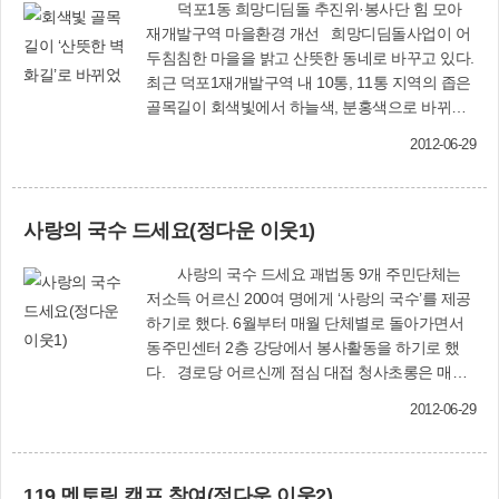
덕포1동 희망디딤돌 추진위·봉사단 힘 모아
재개발구역 마을환경 개선 희망디딤돌사업이 어
두침침한 마을을 밝고 산뜻한 동네로 바꾸고 있다.
최근 덕포1재개발구역 내 10통, 11통 지역의 좁은
골목길이 회색빛에서 하늘색, 분홍색으로 바뀌었
다. 또 골목길 곳곳에 덕지덕지 붙어 있던 불법 광
2012-06-29
고물이 사라지고 담벼락에는 산뜻한 벽화로 장식
됐다. 주민들은 지난 2월부터 스스로 나서 마을환
경 개선사업을 추진해 왔다. 덕포1동 주민자치위
사랑의 국수 드세요(정다운 이웃1)
원회를 중심으로 지역 주민, 새마을금고·사상프린
지 직원 등 20명으로 구성된 ‘덕포1동 희망디딤돌
사랑의 국수 드세요 괘법동 9개 주민단체는
사업 및 명품마을사업 추진위원회’(위원장 송세옥)
저소득 어르신 200여 명에게 ‘사랑의 국수’를 제공
를 발족시켰다. 재능나눔봉사단도 만들었다. 먼저
하기로 했다. 6월부터 매월 단체별로 돌아가면서
추진위원회는 원활한 사업추진을 위해 지역 주민
동주민센터 2층 강당에서 봉사활동을 하기로 했
들에게 홍보하고, 교육을 실시했다. 이어 어두운
다. 경로당 어르신께 점심 대접 청사초롱은 매월
골목길 담벼락을 화사하게 바꾸는 작업에 들어갔
넷째 화요일 덕포1동 강선대경로당에서 어르신
다. ‘작은사랑나눔봉사대’ 등 재능나눔봉사단과 주
2012-06-29
100여 명에게 정성껏 마련한 점심을 대접하기로
민들은 십시일반으로 출연한 찬조금 50만원과 덕
했다. 홀로어르신 생신상 차려드려 덕포2동 새마
포동 새마을금고에서 기증한 200만원으로 페인트
을부녀회(회장 손명옥)는 6월 14일 오전 11시 동
를 구입해 직접 도색 작업에 나섰다. 골목길 입구
119 멘토링 캠프 참여(정다운 이웃2)
주민센터 2층 강당에서 저소득 홀로 어르신 50여