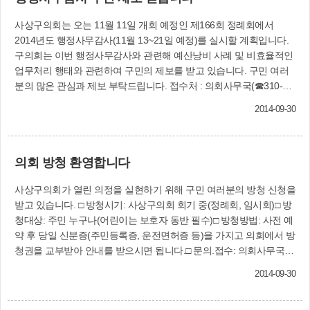
에 코빼기도 안 보이고, 빨리 나와서 사진도 찍고
했다. 또 구정업무 추진실태를 정확히 파악해 각종
조치를 취해야지.”“우리 집에 물이 들어오는데 한
사상구의회는 오는 11월 11일 개회 예정인 제166회 정례회에서
의안 심사 및 예산안 심사에 활용하는 한편 잘못된
놈도 찾아오지도 않고 뭐하는 거야? 우리점포 물
2014년도 행정사무감사(11월 13~21일 예정)를 실시할 계획입니다.
구정 운영에 대해 확실한 시정을 요구하기 위해서
건이 물에 젖었는데 너그들이 다 보상해줄 끼가?”
구의회는 이번 행정사무감사와 관련해 예산낭비 사례 및 비효율적인
는 각종 자료가 필요하다는데 의견을 모으고, 361
지난 8월 25일 폭우가 내렸을 때 벌어진 상황 중
업무처리 행태와 관련하여 구민의 제보를 받고 있습니다. 구민 여러
건의 감사 자료를 제출해줄 것을 구청 집행부에 요
일부입니다. 이날 부산지역에 집중된 폭우로 인하
분의 많은 관심과 제보 부탁드립니다. 접수처 : 의회사무국(☎310-
구했다. 이밖에 문화홍보과에서 제출한 「사상구
여 도심지 곳곳이 순식간에 침수되면서 크고 작은
4091~3)
소년소녀합창단 설치 및 운영 조례안」과 건설과
피해가 많이 발생하였습니다. 기상청 발표 자료에
2014-09-30
에서 제출한 「사상구 도시계획조례 일부개정조
의하면 8월 25일 하루 동안 사상구에 내린 총강우
례안」에 대해 심의했다. 사상구의회
량이 178㎜인데 당일 오후 2~4시 사이에 116㎜가
(☎310-4085)
집중되었다고 합니다. 사상구의 지리적 특성상 조
의회 방청 환영합니다
금만 더 폭우가 지속되었다면 사상공업지대의 침
수로 이어져 막대한 피해가 불 보듯 뻔한 상황이었
사상구의회가 열린 의정을 실현하기 위해 구민 여러분의 방청 신청을
습니다. 사상구 관내 9개 배수펌프장의 강우 처리
받고 있습니다. □ 방청시기: 사상구의회 회기 중(정례회, 임시회)□ 방
능력이 시간당 40㎜인데 시간당 최대 52㎜의 강우
청대상: 주민 누구나(어린이는 보호자 동반 필수)□ 방청방법: 사전 예
량을 기록했음에도 접수, 파악된 피해는 사면유실,
약 후 당일 신분증(주민등록증, 운전면허증 등)을 가지고 의회에서 방
토사유출, 주택.공장침수, 도로파손, 단순침수 등
청권을 교부받아 안내를 받으시면 됩니다.□ 문의.접수: 의회사무국
총 232건에 불과하니 이 정도에서 비가 그친 것만
(☎310-4091)
해도 천만다행이 아닐 수 없습니다. 비가 그치고
2014-09-30
한 시간쯤 지나니 도로에 넘쳐나던 물은 언제 그랬
냐는 듯이 사라져버렸습니다. 쓰레기와 토사로 도