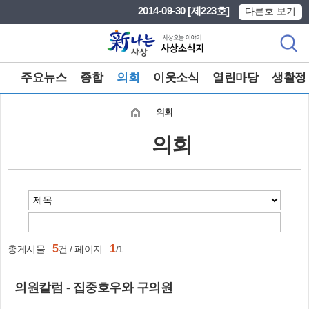
본문 바로가기
메인메뉴 바로가기
2014-09-30 [제223호]
다른호 보기
주요뉴스
종합
의회
이웃소식
열린마당
생활정
의회
의회
5
1
총게시물 :
건 / 페이지 :
/1
의원칼럼 - 집중호우와 구의원