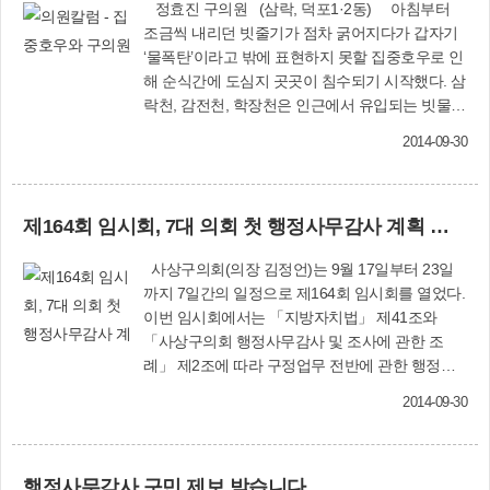
정효진 구의원 (삼락, 덕포1·2동) 아침부터
조금씩 내리던 빗줄기가 점차 굵어지다가 갑자기
‘물폭탄’이라고 밖에 표현하지 못할 집중호우로 인
해 순식간에 도심지 곳곳이 침수되기 시작했다. 삼
락천, 감전천, 학장천은 인근에서 유입되는 빗물로
포화상태에 이르렀고, 곳곳의 하수관도 흘러드는
2014-09-30
빗물을 다 소화하지 못하고 역류하여 도로가 잠기
고 저지대 상가와 주택에 물이 차기 시작했다. 도
로에는 운행하는 차량들로 인해 바다처럼 파도가
제164회 임시회, 7대 의회 첫 행정사무감사 계획 승인
생겨나서 도로와 인접한 점포 안으로 물이 넘치고,
천천히 차를 운전하라는 주민들의 고함소리가 여
사상구의회(의장 김정언)는 9월 17일부터 23일
기저기서 들린다. 일부 주민들은 구청, 동주민센
까지 7일간의 일정으로 제164회 임시회를 열었다.
터, 경찰서 등에 전화하여 도움을 호소한다. 구의
이번 임시회에서는 「지방자치법」 제41조와
원인 나에게도 도움을 요청하는 전화가 와서 지금
「사상구의회 행정사무감사 및 조사에 관한 조
당장 지원이 곤란하다는 말을 하면 일단 욕설부터
례」 제2조에 따라 구정업무 전반에 관한 행정사
퍼붓는다. “내 세금 받아쳐먹는 구의원은 뭐하는
무감사를 실시키로 하고, 구체적 일정 등을 논의했
기고?”“내가 너를 찍어준 거는 일하라고 찍어준 거
2014-09-30
다. 특히 이번 행정사무감사는 지난 7월 제7대 사
지, 이렇게 앉아서 전화만 받고 안 된다는 말만 하
상구의회가 출범한 이래 처음으로 실시하는 행정
라고 찍어준 기아이다. 다음 선거 때 한번 보
사무감사인 만큼 의원들은 연수회 세미나 등을 통
자.”“구의원이란 놈들은 이렇게 비가 오는데 현장
행정사무감사 구민 제보 받습니다
해 감사 기법 등을 완벽하게 익혀 감사에 임하기로