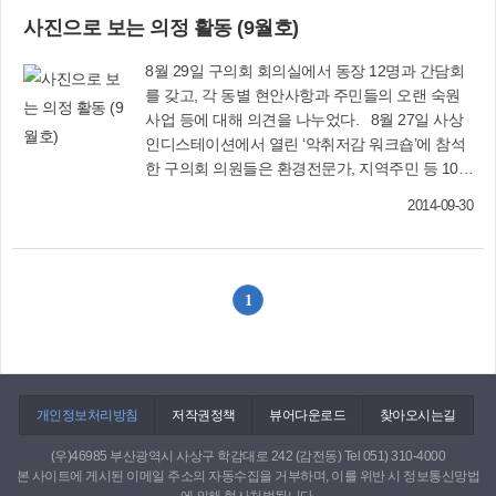
로는 엉망이 되었고, 옹벽이 무너지고 수많은 포트
사진으로 보는 의정 활동 (9월호)
홀이 생기고 재래시장과 지하점포에는 찼던 물이
빠지지 않아 엉망이었습니다. 그래도 비가 그치자
8월 29일 구의회 회의실에서 동장 12명과 간담회
마자 주민들은 물에 젖은 물건 중 하나라도 건지기
를 갖고, 각 동별 현안사항과 주민들의 오랜 숙원
위해 온갖 노력을 다했습니다. 시장통 이곳저곳을
사업 등에 대해 의견을 나누었다. 8월 27일 사상
둘러보면서 피해상황을 점검하고 있을 때, 구청에
인디스테이션에서 열린 ‘악취저감 워크숍’에 참석
서 나온 공무원들이 피해가 큰 지역부터 복구작업
한 구의회 의원들은 환경전문가, 지역주민 등 100
을 하고 동주민센터를 비롯한 관계부서 직원들이
여명과 함께 사상구 악취저감 시책과 경기도 안산
2014-09-30
피해접수와 현장조사를 위해 분주하게 움직이고
시 반월공단의 악취 저감 사례를 듣고 악취 해소
있었습니다. ‘사상구’ 하면 사상공단의 악취와
방안 등을 의논했다. 8월 27일 사상경찰서를 방
상습침수지의 대명사로 여겨졌던 과거에 비하면
문해 관내 치안유지 실태와 범죄예방 대책 등에 대
최근 몇 년간 배수장 증설과 하수관거 정비 등 도
해 설명을 듣고, 경찰 간부들과 오찬을 함께 했다.
1
시기반시설 확충.정비에 집중한 덕분에 이번과 같
8월 25일 바르게살기운동 사상구협의회가 주최한
은 집중호우에도 상대적으로 인근 지역에 비해 큰
‘다문화가족과 함께하는 밤’ 행사에 참석, 다문화가
피해를 입지 않은 것은 정말 다행이라고 생각합니
족들을 격려했다.
다. 하지만 앞으로 이상기온으로 인한 국지성 집중
호우의 발생빈도가 더욱 증가할 것으로 예상되므
개인정보처리방침
저작권정책
뷰어다운로드
찾아오시는길
로 아직은 안심할 단계가 아니라고 생각합니다. 침
수예방을 위한 사업을 지속적으로 추진하여 배수
(우)46985 부산광역시 사상구 학감대로 242 (감전동) Tel 051) 310-4000
본 사이트에 게시된 이메일 주소의 자동수집을 거부하며, 이를 위반 시 정보통신망법
펌프장 및 중계펌프장을 추가 설치하고, 우수가 유