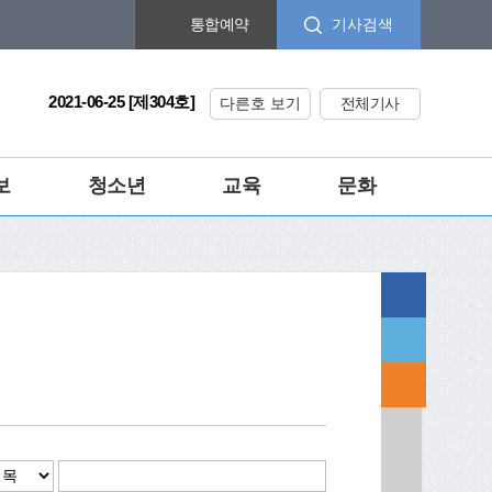
기사검색
통합예약
2021-06-25 [제304호]
다른호 보기
전체기사
보
청소년
교육
문화