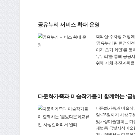
획감사실(☎310-4015)
공유누리 서비스 확대 운영
회의실·주차장 개방에 이어 방역물품도 이용 가능 사상구는 주민
‘공유누리’란 행정안전
이지 초기 화면)를 통해 
유누리’를 통해 공공시설의 회의실과 주차
위해 자체 추진계획을 마련, 시행에 들어갔다. 특히 코로나19 장기화
록 지원하고 있다. 아울러 무더위쉼터를 비롯해, 문화·교육 프로그램 등 다양한 분야의 신규자원을 지속적으로 발굴하고, 나아가 구민 일상생활과
밀접한 공유시설 정보 등록을 통해 서비스
다문화가족과 미술작가들이 함께하는 '금
다문화가족과 미술작가들이 
일~25일까지 사상구청 
빛사상미술협회는 다문
괘법동 금빛사상미술협
전시회에서는 다문화가족들의 작