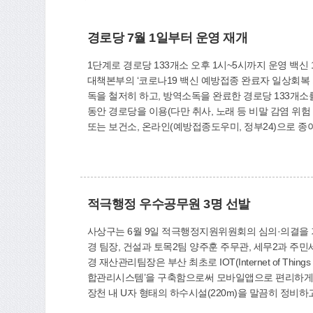
경로당 7월 1일부터 운영 재개
1단계로 경로당 133개소 오후 1시~5시까지 운영 백신 1차 접종 후 14일 지난 어르신들 이용 가능
대책본부의 ‘코로나19 백신 예방접종 완료자 일상회복 
독을 철저히 하고, 방역소독을 완료한 경로당 133개소를 2단계에 걸쳐 어르신들에게 개방한다. 1단계로 
동안 경로당을 이용(다만 취사, 노래 등 비말 감염 위
또는 보건소, 온라인(예방접종도우미, 정부24)으로 종이서류를 발급 받거나 
기 및 방법을 조정할 예정이다. 경로당 이용자들은 실내에서는 반드시 마스크를 착용하고 손소독과 발열체크를 한 뒤 출입대장을 작성하는 등 코로나19 방역수칙을 준수해야 한다.
적극행정 우수공무원 3명 선발
사상구는 6월 9일 적극행정지원위원회의 심의·의결을 거쳐 ‘2021년 상반기 적극행
경 팀장, 건설과 토목2팀 양주훈 주무관, 세무2과 주민세
경 재산관리팀장은 부산 최초로 IOT(Internet of
합관리시스템’을 구축함으로써 모바일앱으로 편리하게 공용차량 이용을 가능하게 하고, 
장천 내 U자 형태의 하수시설(220m)을 말끔히 정비하
였다. 세무2과 박상현 주무관은 부산시 최초로 ‘지방세 환급금 카카오톡 채널’을 개설해 주민들이 언제든지 카톡으로 편리하게 환급금 신청할 수 있도록 납세편의를 향상시켰다. 기