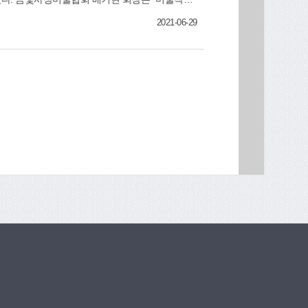
여러 가지 문제를 함께 고민하고 이해하는 계기
2021-06-29
가 됐다”며 “밝게 웃으며 기뻐하는 그들을 보며 미술을 통한 소통이 주는 기쁨과 보람을 함께 느꼈다”고 밝혔다. 문화체육과(☎310-4062)