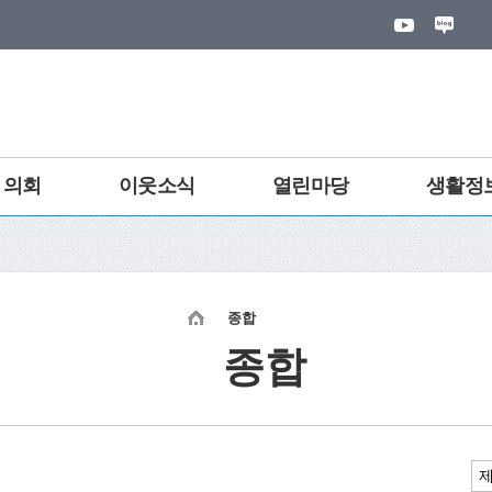
의회
이웃소식
열린마당
생활정
건강
종합
종합