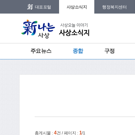
본문 바로가기
메인메뉴 바로가기
대표포털
사상소식지
행정복지센터
그램
트위터
주요뉴스
종합
구정
복지
특집
포토갤러리
홈
e-book
인쇄
4
1
총게시물 :
건 / 페이지 :
/1