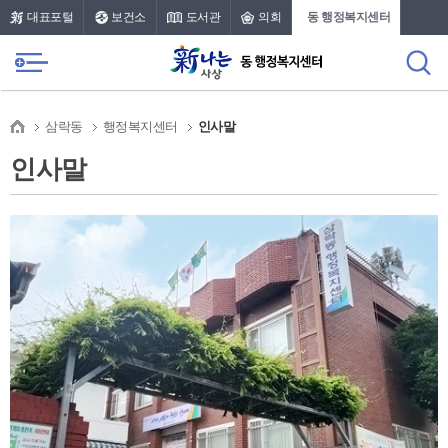
본문 바로가기
메인메뉴 바로가기
대표포털
보건소
도서관
의회
동 행정복지센터
삼락동
행정복지센터
인사말
인사말