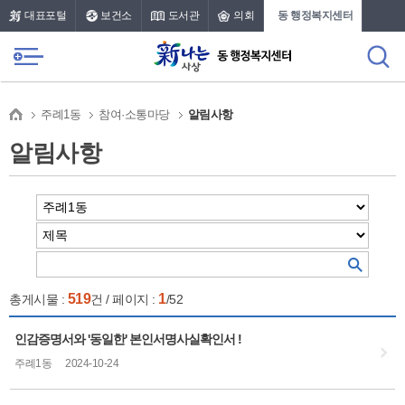
본문 바로가기
메인메뉴 바로가기
대표포털
보건소
도서관
의회
동 행정복지센터
주례1동
참여·소통마당
알림사항
알림사항
519
1
총게시물 :
건 / 페이지 :
/52
인감증명서와 '동일한' 본인서명사실확인서 !
주례1동
2024-10-24