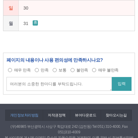
일
30
휴
월
31
페이지의 내용이나 사용 편의성에 만족하시나요?
매우 만족
만족
보통
불만족
매우 불만족
개인정보처리방침
저작권정책
뷰어다운로드
찾아오시는길
(우)46985 부산광역시 사상구 학감대로 242 (감전동) Tel 051) 310-4000, Fax
051)310-4009
본 사이트에 게시된 이메일 주소의 자동수집을 거부하며, 이를 위반 시 정보통신망법