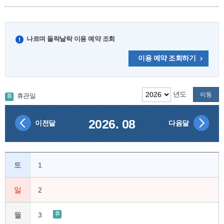
나르며 들락날락 이용 예약 조회
이용 예약 조회하기
년도
이동
휴관일
휴
2026. 08
이전달
다음달
토
1
일
2
휴
월
3