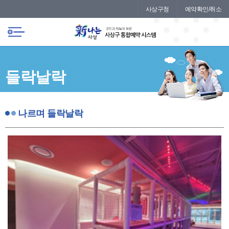
본문 바로가기
메인메뉴 바로가기
사상구청
예약확인/취소
들락날락
나르며 들락날락
나르며 들락날락