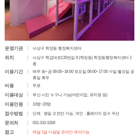
운영기관
사상구 학장동 행정복지센터
위치
사상구 학감대로133번길 9 (학장동) 학장동행정복지센터 2
층
이용기간
매주 화~금 09:00~18:00 토요일 09:00~17:00 ※일·월요일 공
휴일 휴무
비용
무료
이용대상
부산 시민 누구나 가능(어린이집, 유치원 등)
이용인원
10명~20명
접수방법
단체 : 평일 오전만 가능, 개인 : 홈페이지 접수 우선
문의처
051-310-3208
참고
매달 1일 다음달 온라인 예약가능