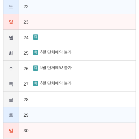
토
22
일
23
휴
월
24
8월 단체예약 불가
휴
화
25
8월 단체예약 불가
휴
수
26
8월 단체예약 불가
휴
목
27
금
28
토
29
일
30