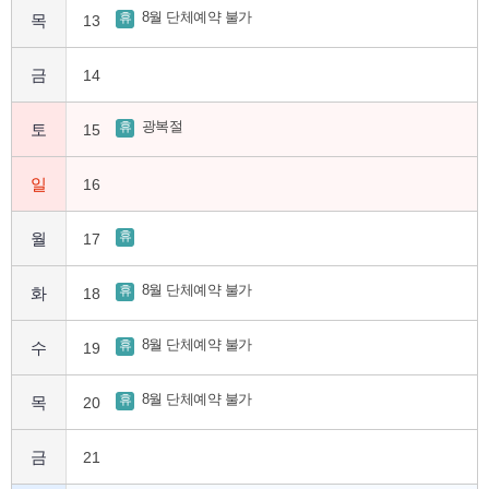
8월 단체예약 불가
휴
목
13
금
14
광복절
휴
토
15
일
16
휴
월
17
8월 단체예약 불가
휴
화
18
8월 단체예약 불가
휴
수
19
8월 단체예약 불가
휴
목
20
금
21