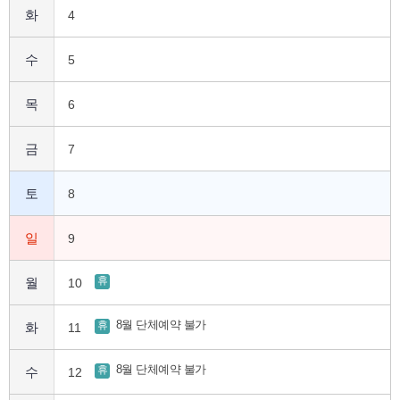
화
4
수
5
목
6
금
7
토
8
일
9
휴
월
10
8월 단체예약 불가
휴
화
11
8월 단체예약 불가
휴
수
12