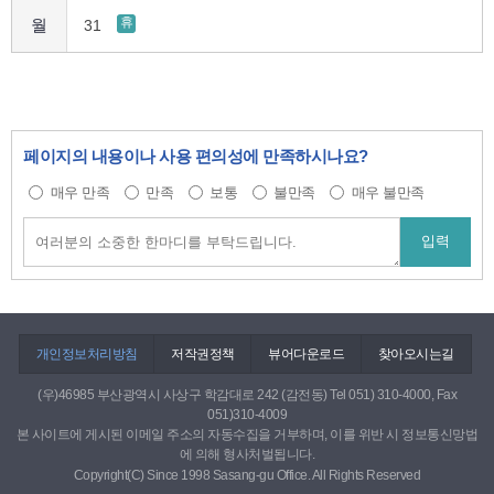
휴
월
31
페이지의 내용이나 사용 편의성에 만족하시나요?
매우 만족
만족
보통
불만족
매우 불만족
개인정보처리방침
저작권정책
뷰어다운로드
찾아오시는길
(우)46985 부산광역시 사상구 학감대로 242 (감전동) Tel 051) 310-4000, Fax
051)310-4009
본 사이트에 게시된 이메일 주소의 자동수집을 거부하며, 이를 위반 시 정보통신망법
에 의해 형사처벌됩니다.
Copyright(C) Since 1998 Sasang-gu Office. All Rights Reserved