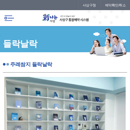
본문 바로가기
메인메뉴 바로가기
사상구청
예약확인/취소
들락날락
주례쌈지 들락날락
주례쌈지 들락날락