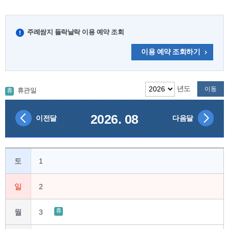
주례쌈지 들락날락 이용 예약 조회
이용 예약 조회하기
년도
이동
휴관일
휴
2026. 08
이전달
다음달
토
1
일
2
휴
월
3