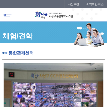
본문 바로가기
메인메뉴 바로가기
사상구청
예약확인/취소
체험/견학
통합관제센터
구청 예식장