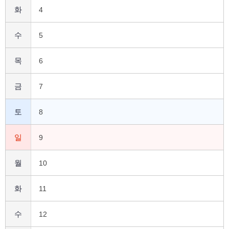
화
4
수
5
목
6
금
7
토
8
일
9
월
10
화
11
수
12