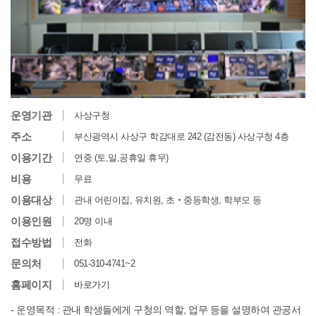
운영기관
사상구청
주소
부산광역시 사상구 학감대로 242 (감전동) 사상구청 4층
이용기간
연중 (토,일,공휴일 휴무)
비용
무료
이용대상
관내 어린이집, 유치원, 초‧중등학생, 학부모 등
이용인원
20명 이내
접수방법
전화
문의처
051-310-4741~2
홈페이지
바로가기
- 운영목적 : 관내 학생들에게 구청의 역할, 업무 등을 설명하여 관공서