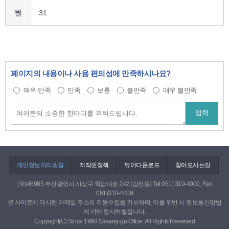
월
31
페이지의 내용이나 사용 편의성에 만족하시나요?
매우 만족
만족
보통
불만족
매우 불만족
개인정보처리방침
저작권정책
뷰어다운로드
찾아오시는길
(우)46985 부산광역시 사상구 학감대로 242 (감전동) Tel 051) 310-4000, Fax
051)310-4009
본 사이트에 게시된 이메일 주소의 자동수집을 거부하며, 이를 위반 시 정보통신망법
에 의해 형사처벌됩니다.
Copyright(C) Since 1998 Sasang-gu Office. All Rights Reserved