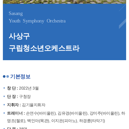
Sasang
Youth Symphony Orchestra
사상구
구립청소년오케스트라
기본정보
창 단 :
2022년 3월
단 장 :
구청장
지휘자 :
김기율지휘자
트레이너 :
손연수(바이올린), 김유경(바이올린), 강미주(바이올린), 하
영조(첼로), 백인아(목관), 이지은(피아노), 하경륜(타악기)
단 원 :
38명