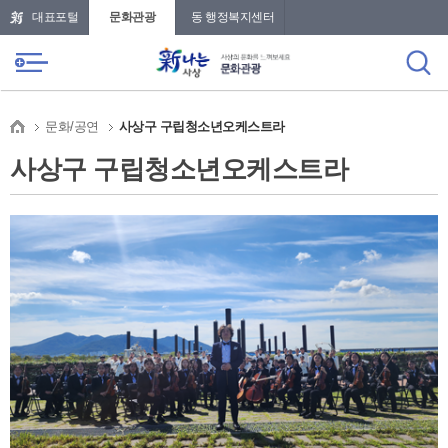
본문 바로가기
메인메뉴 바로가기
대표포털
문화관광
동 행정복지센터
문화/공연
사상구 구립청소년오케스트라
사상구 구립청소년오케스트라