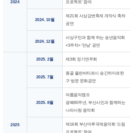
2024
프로젝트’ 참여
제21회 사상강변축제 개막식 축하
2024. 10월
공연
사상구민과 함께 하는 송년음악회
2024. 12월
<3주차> '만남' 공연
2025. 2월
제3회 정기연주회
몽골 울란바타르시 송긴하이르한
2025. 7월
구 방문 문화공연
여름음악캠프
2025. 8월
광복80주년, 부산시민과 함께하는
나라사랑 음악회
제16회 부산마루국제음악회 ‘드림
2025
프로젝트’ 참여