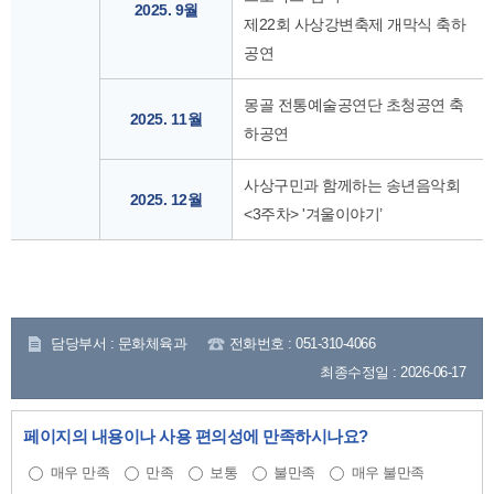
2025. 9월
제22회 사상강변축제 개막식 축하
공연
몽골 전통예술공연단 초청공연 축
2025. 11월
하공연
사상구민과 함께하는 송년음악회
2025. 12월
<3주차> '겨울이야기’
담당부서 : 문화체육과
전화번호 : 051-310-4066
최종수정일 : 2026-06-17
페이지의 내용이나 사용 편의성에 만족하시나요?
매우 만족
만족
보통
불만족
매우 불만족