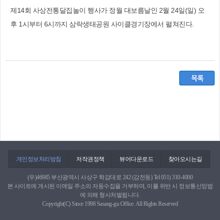
제14회 사상전통달집놀이 행사가 정월 대보름날인 2월 24일(일) 오
후 1시부터 6시까지 삼락생태공원 사이클경기장에서 펼쳐진다.
개인정보처리방침
저작권정책
뷰어다운로드
찾아오시는길
(우)46985 부산광역시 사상구 학감대로 242 (감전동) Tel 051) 310-4000
본 사이트에 게시된 이메일 주소의 자동수집을 거부하며, 이를 위반 시 정보통신망법
에 의해 형사처벌됩니다.
Copyright(C) Since 1998 Sasang-gu Office. All Rights Reserved