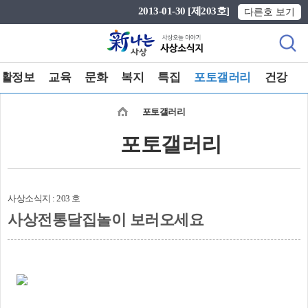
본문 바로가기
메인메뉴 바로가기
2013-01-30 [제203호]
다른호 보기
생활정보
교육
문화
복지
특집
포토갤러리
건강
포토갤러리
포토갤러리
사상소식지 : 203 호
사상전통달집놀이 보러오세요