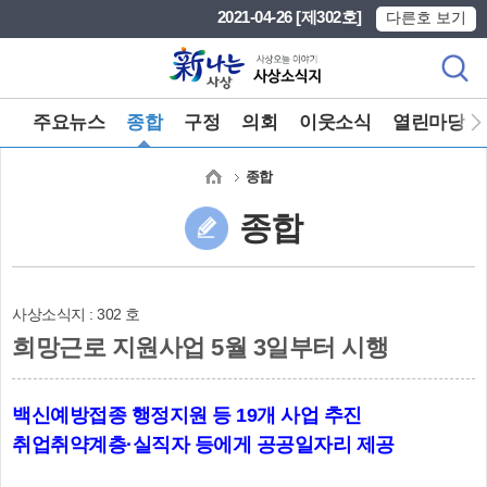
본문 바로가기
메인메뉴 바로가기
2021-04-26 [제302호]
다른호 보기
주요뉴스
종합
구정
의회
이웃소식
열린마당
종합
종합
사상소식지 : 302 호
희망근로 지원사업 5월 3일부터 시행
백신예방접종 행정지원 등 19개 사업 추진
취업취약계층·실직자 등에게 공공일자리 제공