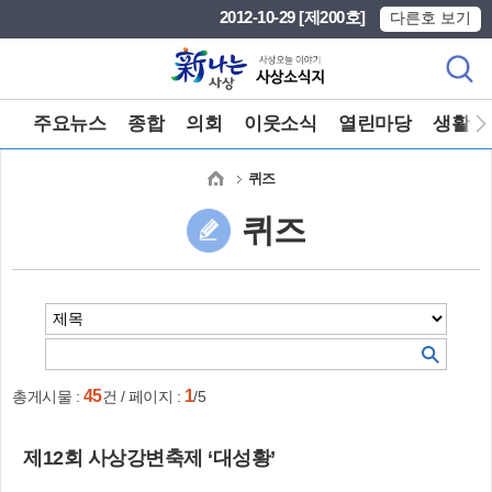
본문 바로가기
메인메뉴 바로가기
2012-10-29 [제200호]
다른호 보기
주요뉴스
종합
의회
이웃소식
열린마당
생활정
퀴즈
퀴즈
45
1
총게시물 :
건 / 페이지 :
/5
제12회 사상강변축제 ‘대성황’