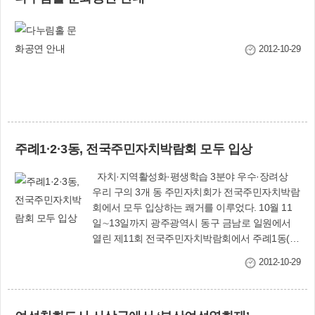
70여 명이 펼친 ‘독도는 우리땅’ 플래시 몹(사진)을
봉사상 수상자 류두상(52·학장동)씨도 13년째 거
비롯해 송승환의 난타 공연, 안치환·박현빈의 축하
동이 불편한 홀로어르신과 장애인에게 도시락을
공연에 모두 환호하며 큰 박수를 보냈다. 축하공연
배달하는 활동을 펼쳐왔다. 또 청소년선도 캠페인,
에 이어 ‘강강술래 플래시 몹’이 펼쳐지자 모두 자
2012-10-29
야간방범활동, 등산로 정비, 방역 활동에도 힘써
리에서 일어나 이웃과 손에 손을 잡고 덩실덩실 어
지역주민 불편 해소에 앞장서는 ‘참 일꾼’이라는 평
깨춤을 추거나 강강술래를 하면서 ‘함께하는 우
을 받고 있다. 애향상을 받은 권태현(65·주례1동)
리’임을 온몸으로 느꼈다. 축제는 가을밤을 아름다
씨는 1999년 순수 민간 봉사단체인 ‘사랑나누기
운 퓨전국악으로 수놓은 ‘부산가야금오케스트라
회’를 결성해 저소득주민 집수리 봉사활동을 비롯
공연’으로 막을 내렸다. 이번 축제를 주최·주관한
해 어린이의 꿈·어르신 사랑나눔 행사, 다문화가정
사상문화원은 “주민과 다문화인들의 적극적인 참
주례1·2·3동, 전국주민자치박람회 모두 입상
행복나눔 행사를 진행하는 등 ‘양지마을’을 살기 좋
여로 이번 축제가 그 어느 때 보다 화합하고 소통
은 ‘주민자치 마을’로 가꾸어왔다. 애향상 수상자
하는 축제, 사랑과 인정으로 즐거움이 넘치는 축제
자치·지역활성화·평생학습 3분야 우수·장려상
오상완(59·모라1동)씨는 지역인재 육성을 위해 장
가 됐다”며 “내년 제13회 축제에는 보다 알찬 프로
우리 구의 3개 동 주민자치회가 전국주민자치박람
학금 1천만원을 기탁하고, 모라작은도서관에 300
그램으로 찾아뵙도록 최선을 다하겠다”고 밝혔다.
회에서 모두 입상하는 쾌거를 이루었다. 10월 11
만원 상당의 도서를 기증했다. 또 사랑의 김장나누
문의 : 사상문화원(☎316-9111)문화홍보과
일∼13일까지 광주광역시 동구 금남로 일원에서
기, 한사랑 밑반찬 나누기, 경로잔치를 계속 후원
(☎310-4062)
열린 제11회 전국주민자치박람회에서 주례1동(주
하는 등 30여 년 동안 남다른 애향심으로 사랑을
민자치위원장 강혜란, 동장 최성부)이 주민자치분
실천해왔다. 근로상을 받은 양경준(52·주례3동)씨
2012-10-29
야 ‘우수상’을, 주례2동(위원장 김종완, 동장 김근
는 (주)동일케미칼에서 10년 9개월간 근무하면서
덕) 지역활성화분야 ‘우수상’, 주례3동(위원장 강재
신나는 일터 만들기에 앞장서 왔다. 또 신입사원에
근, 동장 오석환)이 평생학습분야 ‘장려상’을 각각
대한 ‘멘토’역할 뿐만 아니라 탁월한 직무능력으로