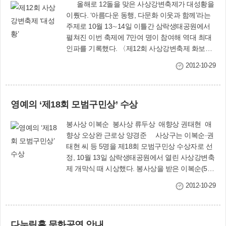
올해로 12돌을 맞은 사상강변축제가 대성황을
이뤘다. ‘아름다운 동행, 다문화 이웃과 함께’라는
주제로 10월 13∼14일 이틀간 삼락생태공원에서
펼쳐진 이번 축제에 7만여 명이 참여해 역대 최대
인파를 기록했다. 〈제12회 사상강변축제 화보
8∼9면〉 축제 기간 동안 참가자들은 공원 잔디광
2012-10-29
장에서 다문화가족, 외국인 근로자들과 한데 어울
려 베트남의 ‘쏘이’와 몽골의 ‘초이방’ 등 아시아 5
개국의 전통 음식을 맛보고 비교 평가해 보는 시간
영예의 ‘제18회 모범구민상’ 수상
을 가졌다. 특히 지난해에 이어 2회째 진행된 ‘사상
나가수 경연대회’(송유진 대상 수상)에 청중평가단
봉사상 이복순 봉사상 류두상 애향상 권태현 애
으로서 소중한 한 표를 행사하거나 음악을 즐기는
향상 오상완 근로상 양경준 사상구는 이복순·권
관객으로서 참여하여 함께 박수치며 노래 부르고
태현 씨 등 5명을 제18회 모범구민상 수상자로 선
환호하는 등 흥겨운 시간을 보냈다. 젊은 학부모들
정, 10월 13일 삼락생태공원에서 열린 사상강변축
은 우리의 밝은 미래이며 희망인 아이들의 손을 잡
제 개막식 때 시상했다. 봉사상을 받은 이복순(53·
고 평생학습축제 부스에 들러 흙으로 작은 그릇을
덕포2동)씨는 덕포2동 주민자치회 어르신교실에
함께 빚어보며, 함박웃음을 터뜨리기도 했다. 12개
2012-10-29
서 6년째 자원봉사활동을 벌여왔으며, 경로잔치,
동 주민자치회 프로그램 수강생들의 발표회인 ‘우
효 나들이 행사, 낙동강 정화활동에도 적극 참여해
리마을 어울마당’과 신나는 사상 여성 셔플댄스도
왔다. 또 경로당 3곳과 저소득세대에 난방비와 연
많은 박수를 받았다. 첫날 개막식에 이어 대학생
다누림홀 문화공연 안내
탄을 지원하는 등 온정의 손길을 아끼지 않았다.