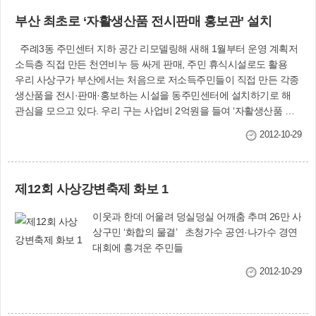
부산시가 국·시비 4억원을 지원하고 부산은행이
부산 최초로 ‘자활생산품 전시판매 홍보관’ 설치
공간을 제공했다. 부산시는 지원센터를 통해 외국
인근로자 노무상담, 한국어·컴퓨터 교육 및 다문화
주례3동 주민센터 지하 공간 리모델링해 새해 1월부터 운영 계획저
도서관 운영 등 특화사업을 추진할 예정이다. 문의
소득층 직접 만든 천연비누 등 싸게 판매, 주민 휴식시설로도 활용
: 부산시 국제협력과(☎888-3854)
우리 사상구가 부산에서는 처음으로 저소득주민들이 직접 만든 각종
생산품을 전시·판매·홍보하는 시설을 동주민센터에 설치하기로 해
관심을 모으고 있다. 우리 구는 사업비 2억원을 들여 ‘자활생산품 전
시·판매 홍보관’을 설치하기에 앞서 지난 5일 오후 2시 주례3동주민
2012-10-29
센터 2층 회의실에서 주민설명회를 가졌다. 새로 설치되는 자활생산
품 전시·판매 홍보관은 주례3동주민센터 지하(옛 사상문화원 주례분
원 자리)에 360.93㎡ 규모로 조성된다. 연말에 완공해 새해 1월부터
제12회 사상강변축제 화보 1
사상지역자활센터(센터장 조의종)가 맡아 운영할 예정이다. 이곳에
는 자활생산품 판매장을 비롯해 홍보관, 체험관이 들어설 뿐만 아니
이웃과 한데 어울려 덩실덩실 어깨춤 추며 26만 사
라 커피전문점(2호점), 베이커리사업장(빵 생산)도 함께 설치돼 부산
상구민 ‘화합의 물결’ 초청가수 공연·나가수 경연
시 최초의 복합 자활생산품 전시·판매 홍보관으로 운영된다. 또한 부
대회에 흥겨운 주민들
산시(전국) 자활사업단에서 생산하고 있는 천연비누, 꼬마김밥, 두부
등 다양한 자활생산품을 저렴한 가격에 판매하는 것은 물론 주민이
2012-10-29
직접 리본공예, 빵 만들기 체험활동도 가능해 지역주민과 함께하는
공간이 될 것으로 기대된다. 복지정책과 자활지원담당자는 “부산 최
초로 설치되는 ‘자활생산품 전시·판매 홍보관’은 차상위계층 등 저소