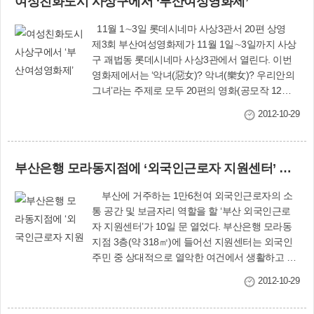
여성친화도시 사상구에서 ‘부산여성영화제’
수상했다. 이번 박람회에서는 주례1동의 재능나눔
생산성 향상에 기여하는 등 산업 역군으로서 직장
프로젝트인 ‘희망을 찾아가는 파랑새 사업’과 주례
동료들의 귀감이 되고 있다. 문의 : 자치행정
11월 1∼3일 롯데시네마 사상3관서 20편 상영
2동의 지역공동체를 중심으로 주민 스스로 주거환
과(☎310-4115)
제3회 부산여성영화제가 11월 1일∼3일까지 사상
경개선사업을 이끈 ‘희망디딤돌사업’이 주민의 행
구 괘법동 롯데시네마 사상3관에서 열린다. 이번
복과 삶의 질을 높이는 우수사례로 주목 받았다.
영화제에서는 ‘악녀(惡女)? 악녀(樂女)? 우리안의
또 배움과 나눔이 융합되는 주례3동 ‘사랑의 등댓
그녀’라는 주제로 모두 20편의 영화(공모작 12편,
불’도 관심이 집중됐다. 이로써 우리 구는 전국주
초청작 7편, 미디토리 제작 1편)가 상영된다. 1일
민자치회 가운데서도 주민자치의 모범을 보이고
2012-10-29
오후 5시 개막식에 이어 5시30분부터 ‘가족 시네
있다는 평을 받았다. 제11회 전국주민자치박람회
마’(15세 이상 관람)가 개막작으로 상영된다. 2일
는 광주시 동구와 (사)열린사회시민연합이 공동
엔 ‘전설의 여공-시다에서 언니되다’(전체 관람),
주관했으며, ‘주민 참여로 발전하는 지방자치’ 라
부산은행 모라동지점에 ‘외국인근로자 지원센터’ 개관
‘사물의 비밀’(18세 이상 관람) 등이 상영된다. 3일
는 슬로건 아래 전국 239개 주민자치회가 공모 신
엔 ‘할망바다’(전체 관람), ‘소녀A’(전체 관람) 등이
청하여 최종 선정된 4개 분야 46개의 주민자치회
부산에 거주하는 1만6천여 외국인근로자의 소
상영되고, 오후 7시30분부터 폐막작으로 공모전 1
가 3일간 우수사례 전시관을 운영했다. 또 학술 및
통 공간 및 보금자리 역할을 할 ‘부산 외국인근로
등 작품이 상영된다. 이 영화제는 (사)부산여성사
문화교류행사로 우수사례 발표회를 비롯해 전문
자 지원센터’가 10일 문 열었다. 부산은행 모라동
회교육원이 주관하고, 부산여성단체연합·부산여
가 컨설팅, 정책세미나, 우수동아리 발표회, 문화
지점 3층(약 318㎡)에 들어선 지원센터는 외국인
성뉴스·사상구 등이 후원한다. 문의 : ☎802-6083,
프로그램 경연대회도 진행됐다. 문의 : 자치행정과
주민 중 상대적으로 열악한 여건에서 생활하고 있
310-4362티켓예매 cafe.daum.net/BWFF
(☎310-4116)
는 외국인근로자의 교육 및 생활을 돕는 시설이다.
2012-10-29
사무실·상담석·심층 상담공간·정보화 교육실·일반
교육실·다문화도서관·인터넷 코너 등을 갖췄다.