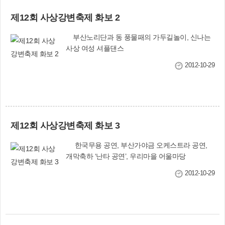
득주민 스스로 살아갈 수 있도록 시행하는 자활사업의 활성화에 크게
제12회 사상강변축제 화보 2
기여할 것으로 기대된다”며 많은 관심과 협조를 당부했다. 한편 우리
구의 경우 41개 사업장에서 662명의 차상위계층이 자활근로하고 있
부산노리단과 동 풍물패의 가두길놀이, 신나는
다. 문의 : 복지정책과(☎310-4352∼3)
사상 여성 셔플댄스
2012-10-29
제12회 사상강변축제 화보 3
한국무용 공연, 부산가야금 오케스트라 공연,
개막축하 ‘난타 공연’, 우리마을 어울마당
2012-10-29