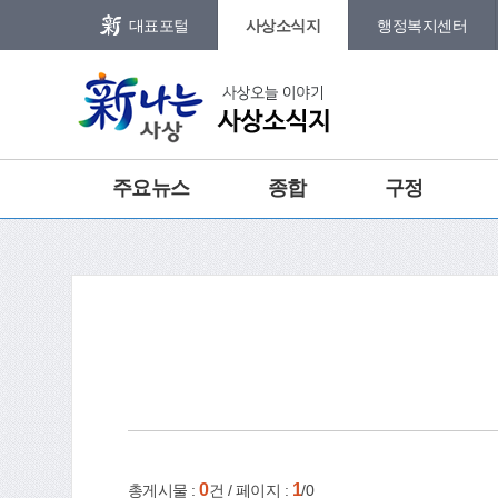
본문 바로가기
메인메뉴 바로가기
대표포털
사상소식지
행정복지센터
그램
트위터
주요뉴스
종합
구정
홈
e-book
인쇄
0
1
총게시물 :
건 / 페이지 :
/0