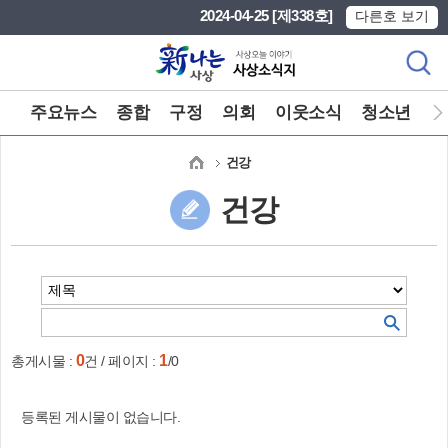
본문 바로가기
메인메뉴 바로가기
2024-04-25 [제338호]
다른호 보기
주요뉴스
종합
구정
의회
이웃소식
청소년
포
건강
건강
0
1
총게시물 :
건 / 페이지 :
/0
등록된 게시물이 없습니다.