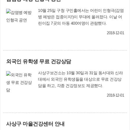
량한 경우 임플란트 주위염이 빈번하게 발생합니
지 않기로 했다. 보건소(☎310-4885)
다. 임플란트는 잇몸과 부착이 약하고, 혈액 공급
10월 25일 구청 구민홀에서는 어린이 인형극(감염
이 부족하므로 염증에 대한 방어 능력이 떨어집니
병 예방은 접종이지!)이 무대에 올려졌다. 이날 어
다. 따라서 ‘임플란트 주위염’에 쉽게 걸리고, 빠르
린이집 7곳의 아동 400여명이 관람했다.
게 진행하는 특징이 있습니다. 관리를 조금만 소홀
히 하셔도 ‘임플란트 주위염’으로 진행할 수 있습니
2018-12-01
다. 임플란트의 장기간 수명을 위해서는 무엇보다
‘구강위생 관리’가 제일 중요합니다. 치간칫솔, 치
실과 같은 보조용품을 필수적으로 사용해주셔야
합니다. 관리 잘하면 10년 이상 사용 가능 소홀히
외국인 유학생 무료 건강상담
하면 ‘임플란트 주위염’ 발생 치간칫솔·치실로 잇
새도 열심히 닦아 잇몸 청결 유지하고 정기검진 받
사상구보건소는 10월 30일과 31일 동서대와 신라
아야 치간칫솔로 임플란트와 임플란트 사이, 임플
대에서 외국인 유학생들을 대상으로 무료 건강상
란트와 자연치 사이의 공간을 열심히 닦아서 잇몸
담을 하고, 각종 건강정보도 제공했다.
의 청결함을 유지하셔야 합니다. 또한 치과를 정기
2018-12-01
적으로 방문하셔서 현 상태를 꾸준히 체크 받으셔
야 합니다. 질병은 예방하는 것이 가장 좋습니다.
특히 임플란트에서는 예방이 최선입니다. 임플란
트는 문제 발생 전에 확인하고 차단시키는 게 무척
중요합니다. 따라서 시술 후 임플란트 정기검진은
사상구 마을건강센터 안내
필수라고 볼 수 있습니다. 임플란트는 단단해 보이