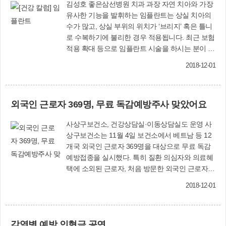
김성호 좋은삼선병원 치과 과장 자연 치아와 가장
유사한 기능을 발휘하는 임플란트는 상실 치아의
수가 많고, 상실 부위의 위치가 ‘브리지’ 혹은 틀니
로 수복하기에 불리한 경우 적용됩니다. 최근 보험
적용 확대 등으로 임플란트 시술을 하시는 분이 많
은데, 원칙에 맞게 진단·시술하고, 이후 관리를 꼼
2018-12-01
꼼하게 해주신다면, 대부분의 임플란트는 10년 이
상 쓸 수 있습니다. 물론 복잡, 다양한 상황에 따라
서 많은 변수는 있습니다. 임플란트 시술이 기하급
외국인 근로자 369명, 무료 독감예방주사 맞았어요
수적으로 늘어나면서 그에 따른 부작용들이 심심
찮게 보고되고 있습니다. 그 중에서도 임플란트를
사상구보건소, 건강상담실·이동상담실도 운영 사
지지하는 잇몸뼈가 흡수되는 ‘임플란트 주위염’이
상구보건소는 11월 4일 보건소에서 베트남 등 12
란 질환이 가장 흔합니다. 현재까지의 연구들에 따
개국 외국인 근로자 369명을 대상으로 무료 독감
르면, 임플란트 주위염의 위험인자를 몇 가지 밝혀
예방접종을 실시했다. 특히 질환 의심자와 의료혜
냈습니다. ▶구강 위생이 불량한 사람 ▶흡연자 ▶
택에 소외된 근로자, 처음 방문한 외국인 근로자에
예전에 잇몸질환 병력이 있었던 사람, 이 세 가지
대한 건강상담도 병행했으며, 접종 대기시간 동안
그룹에서 통계적으로 의미 있는 결과가 나왔습니
2018-12-01
이동상담실(의료불편, 체불임금, 생활불편 등 상
다. 특히 구강위생이 불량한 경우에는 약 14배 정
담)도 운영했다. 한편 외국인 근로자와 다문화가
도 위험성이 증가하였습니다. 잇몸질환의 기본적
족, 저소득 주민 등을 대상으로 매분기마다 운영해
인 원인은 치태 세균이며, 이 치태 세균 관리가 불
감염병 예방 인형극 공연
온 ‘무료 건강진료의 날’은 오는 12월에는 운영하