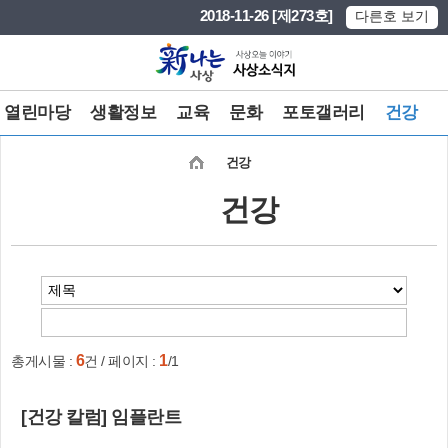
본문 바로가기
메인메뉴 바로가기
2018-11-26 [제273호]
다른호 보기
열린마당
생활정보
교육
문화
포토갤러리
건강
건강
건강
6
1
총게시물 :
건 / 페이지 :
/1
[건강 칼럼] 임플란트