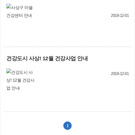
지만 여러 미세한 부품들이 조립된 정교한 구조물
입니다. 이 구조물은 수직적인 힘에는 잘 버티지
2018-12-01
만, 질긴 음식을 씹을 때 발생하는 수평적인 힘에
는 약합니다. 특히 마른 오징어나 쥐포, 껌 같은 음
식은 피하시는 것이 좋습니다. 임플란트 내부에는
정교한 ‘스크루’가 있는데, 사용하시다 보면 가끔씩
스크루가 풀려서 보철물이 흔들리는 경우가 있습
니다. 만약 스크루 풀림 현상이 너무 자주 발생하
거나, 현재 방치 중인 상태라면 빠른 시일 내에 치
건강도시 사상! 12월 건강사업 안내
과를 방문하셔야 합니다. 최악의 경우 내부 스크루
가 파절될 수도 있고, 스크루가 제거되지 않는 경
2018-12-01
우엔 임플란트를 통째로 제거할 수도 있습니다. 마
지막은 담배입니다. 임플란트 시술 당시 금연은 당
연하게 생각하시고 대부분 잘 참아주십니다. 하지
만 시술한 뒤에는 말짱 도루묵인 경우가 많습니다.
담배는 임플란트 주위염의 주요한 위험인자입니
다. 임플란트의 장기적인 수명을 위해서는 꼭 금연
을 해주셔야 합니다.
1