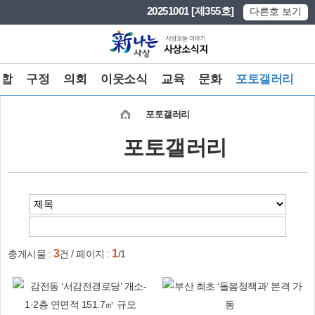
본문 바로가기
메인메뉴 바로가기
20251001 [제355호]
다른호 보기
종합
구정
의회
이웃소식
교육
문화
포토갤러리
포토갤러리
포토갤러리
3
1
총게시물 :
건 / 페이지 :
/1