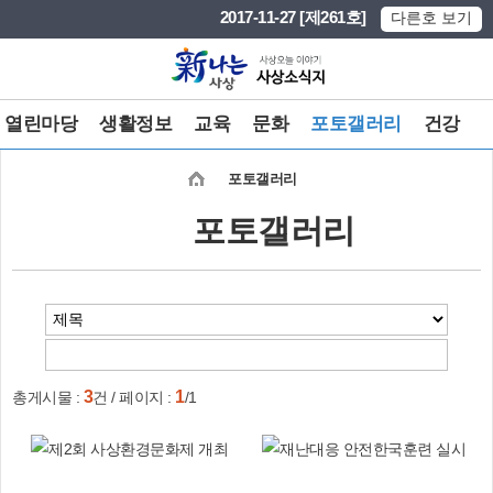
본문 바로가기
메인메뉴 바로가기
2017-11-27 [제261호]
다른호 보기
열린마당
생활정보
교육
문화
포토갤러리
건강
포토갤러리
포토갤러리
3
1
총게시물 :
건 / 페이지 :
/1