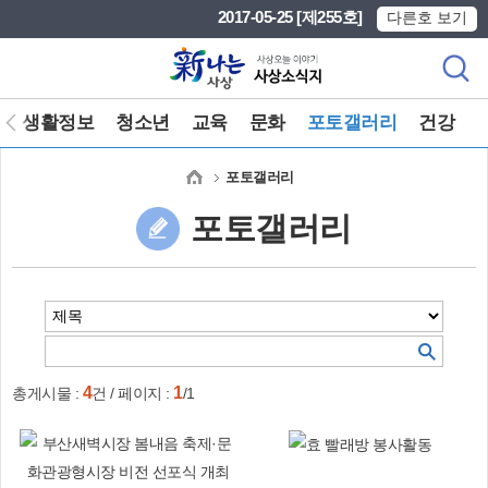
본문 바로가기
메인메뉴 바로가기
2017-05-25 [제255호]
다른호 보기
생활정보
청소년
교육
문화
포토갤러리
건강
포토갤러리
포토갤러리
4
1
총게시물 :
건 / 페이지 :
/1