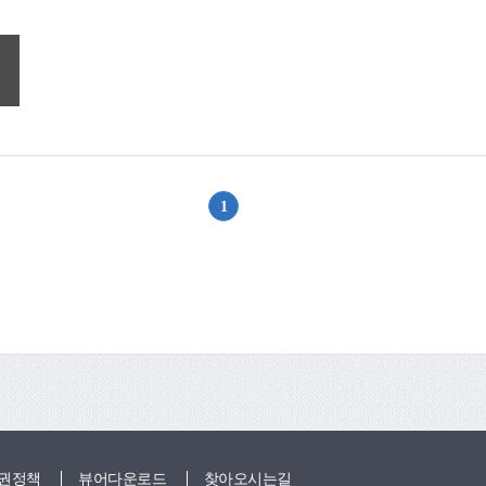
1
위로
권정책
뷰어다운로드
찾아오시는길