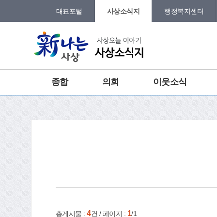
본문 바로가기
메인메뉴 바로가기
대표포털
사상소식지
행정복지센터
그램
트위터
요뉴스
종합
의회
이웃소식
강
홈
e-book
인쇄
4
1
총게시물 :
건 / 페이지 :
/1