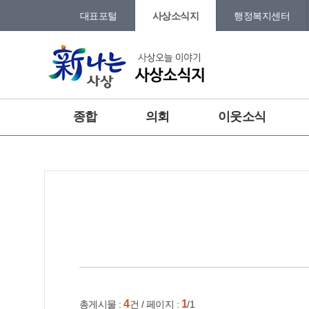
본문 바로가기
메인메뉴 바로가기
대표포털
사상소식지
행정복지센터
그램
트위터
요뉴스
종합
의회
이웃소식
강
홈
e-book
인쇄
4
1
총게시물 :
건 / 페이지 :
/1