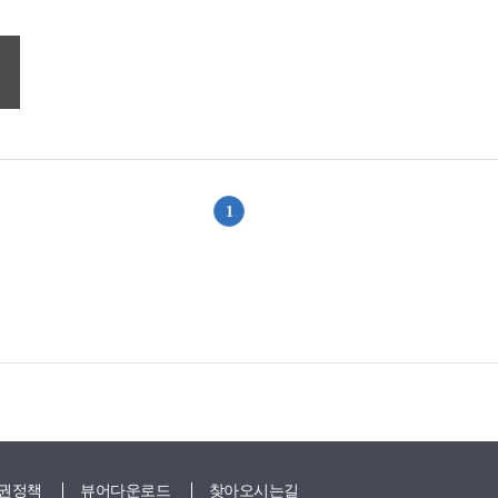
1
위로
권정책
뷰어다운로드
찾아오시는길