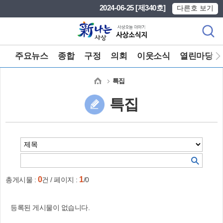
본문 바로가기
메인메뉴 바로가기
2024-06-25 [제340호]
다른호 보기
주요뉴스
종합
구정
의회
이웃소식
열린마당
특집
특집
0
1
총게시물 :
건 / 페이지 :
/0
등록된 게시물이 없습니다.