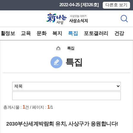
본문 바로가기
메인메뉴 바로가기
2022-04-25 [제326호]
다른호 보기
생활정보
교육
문화
복지
특집
포토갤러리
건강
특집
특집
1
1
총게시물 :
건 / 페이지 :
/1
2030부산세계박람회 유치, 사상구가 응원합니다!