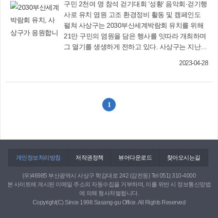
구민 2천여 명 참석 걷기대회 '성황' 음악회·걷기행
사로 유치 염원 고조 환경정비 활동 및 캠페인도
펼쳐 사상구는 2030부산세계박람회 유치를 위해
21만 구민의 염원을 담은 행사를 잇따라 개최하며
그 열기를 생생하게 전하고 있다. 사상구는 지난 4
월 1일 오전 삼락생태공원에서 개최한 2030부산
2023-04-28
세계박람회 유치 기원 `사상강변 걷기대회'를 성황
리에 마쳤다. 걷기대회에 참가한 2천여 명의 구민
은 삼락생태공원의 아름다운 봄 길 5㎞를 걸으며
2030부산세계박람회 성공 개최를 염원했다. 걷기
1
코스 중간에는 모라1동과 엄궁동 주민자치회 오카
리나와 통기타 공연팀의 감미로운 연주까지 곁들
여지며 분위기를 무르익게 했다. 걷기대회의 열기
를 이어받아 이날 오후 르네시떼 광장에서는 `봄
그리고 벚꽃 음악회'를 개최하며 부산세계박람회
개인정보처리방침
저작권정책
뷰어다운로드
찾아오시는길
유치를 간절히 바라는 사상구민의 염원을 전했다.
이날 음악회에는 신라중학교 댄스동아리팀 수피
(우)46985 부산광역시 사상구 학감대로 242 (감전동) Tel 051) 310-4000
본 사이트에 게시된 이메일 주소의 자동수집을 거부하며, 이를 위반 시 정보통신망법
아의 역동적인 식전 축하공연과 함께 인디밴드 `버
에 의해 형사처벌됩니다.
닝소다', 온누리오페라단, 혼섹션밴드 `휴고', 인도
Copyright(C) Since 1998 Sasang-gu Office. All Rights Reserved
마술팀의 공연이 펼쳐지면서 300여 명 관람객들