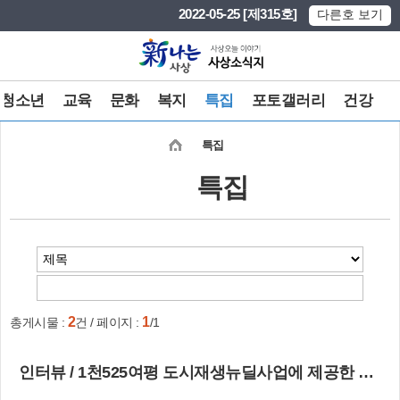
본문 바로가기
메인메뉴 바로가기
2022-05-25 [제315호]
다른호 보기
청소년
교육
문화
복지
특집
포토갤러리
건강
특집
특집
2
1
총게시물 :
건 / 페이지 :
/1
인터뷰 / 1천525여평 도시재생뉴딜사업에 제공한 김 문 홍 전 모라2동장