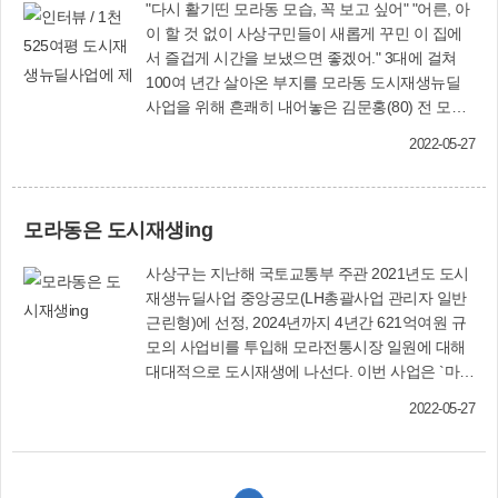
"다시 활기띤 모라동 모습, 꼭 보고 싶어" "어른, 아
이 할 것 없이 사상구민들이 새롭게 꾸민 이 집에
서 즐겁게 시간을 보냈으면 좋겠어." 3대에 걸쳐
100여 년간 살아온 부지를 모라동 도시재생뉴딜
사업을 위해 흔쾌히 내어놓은 김문홍(80) 전 모라2
동장은 5월 4일 〈사상소식〉 취재진을 만난 자리
2022-05-27
에서 남다른 감회를 전했다. "땅을 팔고 몇 날 며칠
잠을 못이루고 후회도 많이 했지. 참 힘들었어. 근
데, 구청에서 좋은 일 하자고 매입했기에 그나마
모라동은 도시재생ing
위로가 되긴 했었지…." 지난해 4월 사상구는 김
전 동장이 소유한 모라동 1133번지 등 부지 1천
사상구는 지난해 국토교통부 주관 2021년도 도시
525여평을 우여곡절 끝에 매입했다. 국토교통부
재생뉴딜사업 중앙공모(LH총괄사업 관리자 일반
가 주관한 도시재생뉴딜사업 중앙공모에 지원하
근린형)에 선정, 2024년까지 4년간 621억여원 규
기 위해서는 그의 공장과 주택 부지 확보가 반드시
모의 사업비를 투입해 모라전통시장 일원에 대해
필요했다. 하지만 김 전 동장은 태어나고 자란, 선
대대적으로 도시재생에 나선다. 이번 사업은 `마을
친과 자녀 등 가족의 추억이 고스란히 담긴 집과
이 들썩들썩, 시장이 시끌벅적, 주민이 무럭무럭,
공장부지를 선뜻 사업을 위해 내놓기 어려웠다고
2022-05-27
모여라! 모라로; 공존'이라는 주제로 침체된 모라
속내를 풀어놓았다. 이번 사업을 총괄했던 사상구
동 일대에 다시 사람들의 발길이 이어지고 생명력
도시재생과 최차영(현 청소행정과장) 과장은 "(김
을 불어넣을 예정이다. 총 10만2천㎡ 사업부지에
전 동장님의 주택 등의) 부지를 매입하지 못하면
는 △주민이 함께하는 생활문화공간 △활력 넘치