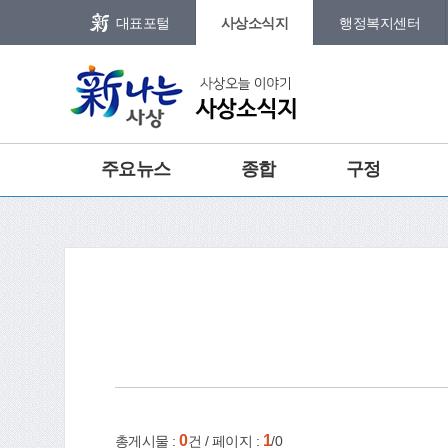
본문 바로가기
메인메뉴 바로가기
대표포털
사상소식지
행정복지센터
그램
트위터
주요뉴스
종합
구정
포토갤러리
건강
홈
e-book
인쇄
0
1
총게시물 :
건 / 페이지 :
/0