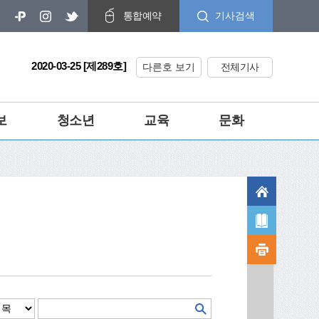
기사검색
통합예약
2020-03-25 [제289호]
다른호 보기
전체기사
보
청소년
교육
문화