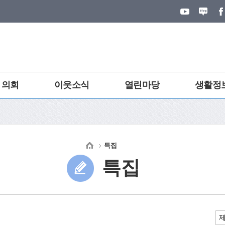
의회
이웃소식
열린마당
생활정
특집
특집