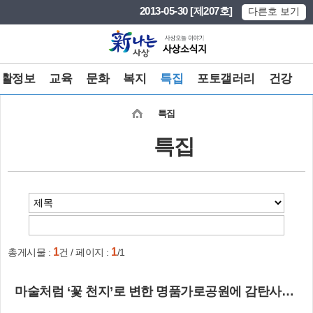
본문 바로가기
메인메뉴 바로가기
2013-05-30 [제207호]
다른호 보기
생활정보
교육
문화
복지
특집
포토갤러리
건강
특집
특집
1
1
총게시물 :
건 / 페이지 :
/1
마술처럼 ‘꽃 천지’로 변한 명품가로공원에 감탄사가 절로~