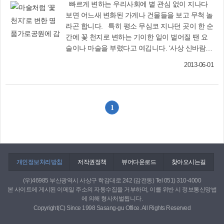
빠르게 변하는 우리사회에 별 관심 없이 지나다
보면 어느새 변화된 가게나 건물들을 보고 무척 놀
라곤 합니다. 특히 평소 무심코 지나던 곳이 한 순
간에 꽃 천지로 변하는 기이한 일이 벌어질 땐 요
술이나 마술을 부렸다고 여깁니다. ‘사상 신바람
봄꽃축제’가 열리는 괘법동 광장로 명품가로공원.
2013-06-01
이곳은 어제까지만 해도 머리 위로는 무심히 경전
철이 지나 다니는 회색의 거대한 기둥들이 줄지어
서있는 곳으로 대형 버스들도 드나들던 큰길이었
습니다. 그런 곳이 한순간에 신비한 마술에 걸린
1
듯 꽃 천지로 변했습니다. 가로공원을 따라 장식된
꽃들 사이를 자세히 들여다보니 시골에서나 봄직
한 장독대에 꽃길을 가로 지르는 징검다리와 솟대
까지 볼거리가 한두 가지가 아닙니다. 명품가로공
원을 방문한 가족들은 생각지도 않게 도심 한 가운
개인정보처리방침
저작권정책
뷰어다운로드
찾아오시는길
데에 펼쳐진 꽃 선물이 반갑기만 한데 차 막히고
복잡한 놀이동산을 가지 않고도 누리는 호사가 즐
(우)46985 부산광역시 사상구 학감대로 242 (감전동) Tel 051) 310-4000
본 사이트에 게시된 이메일 주소의 자동수집을 거부하며, 이를 위반 시 정보통신망법
겁기만 합니다. 봄꽃축제가 열리는 동안 공원 중앙
에 의해 형사처벌됩니다.
에 마련된 무대에서는 다양한 장르의 음악 공연까
Copyright(C) Since 1998 Sasang-gu Office. All Rights Reserved
지 펼쳐져 매일 매일이 축제가 맞긴 맞나 봅니다.