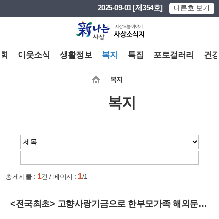
본문 바로가기
메인메뉴 바로가기
2025-09-01 [제354호]
다른호 보기
회
이웃소식
생활정보
복지
특집
포토갤러리
건
복지
복지
1
1
총게시물 :
건 / 페이지 :
/1
<전국최초> 고향사랑기금으로 한부모가족 해외문화체험