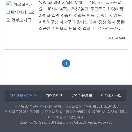
“아이와 평생 기억할 여행 … 진심으로 감사드려
요” 18세대 45명, 2박 3일간 ‘두근두근 희망여행’
아이와 함께 소중한 추억을 만들 수 있는 시간을
마련해주신 사상구에 감사드리며, 평생 잊지 못할
소중한 기억으로 남을 것 같습니다.” 사상구가 전
국 자치단체 최초로 고향사랑기금으로 추진한 한
2025-09-06
부모가족 해외문화체험 ‘두근두근 희망여행, 두두
행 프로젝트'가 큰 호응 속에 성황리에 마무리됐
다. ‘두두행 프로젝트’는 관내 한부모가정 18세대
45명이 선발되어 지난 7월 28일부터 30일까지 2
1
박 3일간 일본 오사카성, 동대사, 청수사 등 고대
문화유산을 탐방하고, 유니버셜스튜디오 체험을
즐기며 평소 가족 간 나누지 못했던 애틋한 감정을
함께 나누는 시간으로 진행됐다. 여행 기간 39도에
육박하는 폭염 속에서도 가족들은 내내 서로를 격
개인정보처리방침
저작권정책
뷰어다운로드
찾아오시는길
려하며 함께 시간을 보냈다. 이번 사업은 고향사랑
기금을 활용해 평소 해외문화를 접할 기회가 상대
(우)46985 부산광역시 사상구 학감대로 242 (감전동) Tel 051) 310-4000
본 사이트에 게시된 이메일 주소의 자동수집을 거부하며, 이를 위반 시 정보통신망법
적으로 적은 한부모가족의 아동이 자아 존중감을
에 의해 형사처벌됩니다.
높이고 건강한 가족관계를 증진시킬 수 있도록 추
Copyright(C) Since 1998 Sasang-gu Office. All Rights Reserved
진됐다. 여행에 참여한 한 가족은 “아이와 함께하