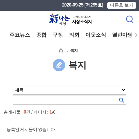
본문 바로가기
메인메뉴 바로가기
2020-09-25 [제295호]
다른호 보기
주요뉴스
종합
구정
의회
이웃소식
열린마당
복지
복지
0
1
총게시물 :
건 / 페이지 :
/0
등록된 게시물이 없습니다.