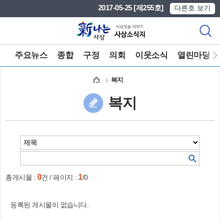
본문 바로가기
메인메뉴 바로가기
2017-05-25 [제255호]
다른호 보기
주요뉴스
종합
구정
의회
이웃소식
열린마당
복지
복지
0
1
총게시물 :
건 / 페이지 :
/0
등록된 게시물이 없습니다.