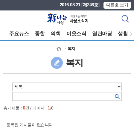
본문 바로가기
메인메뉴 바로가기
2016-08-31 [제246호]
다른호 보기
주요뉴스
종합
의회
이웃소식
열린마당
생활정
복지
복지
0
1
총게시물 :
건 / 페이지 :
/0
등록된 게시물이 없습니다.