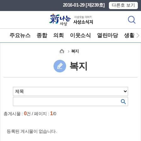
본문 바로가기
메인메뉴 바로가기
2016-01-29 [제239호]
다른호 보기
주요뉴스
종합
의회
이웃소식
열린마당
생활정
복지
복지
0
1
총게시물 :
건 / 페이지 :
/0
등록된 게시물이 없습니다.