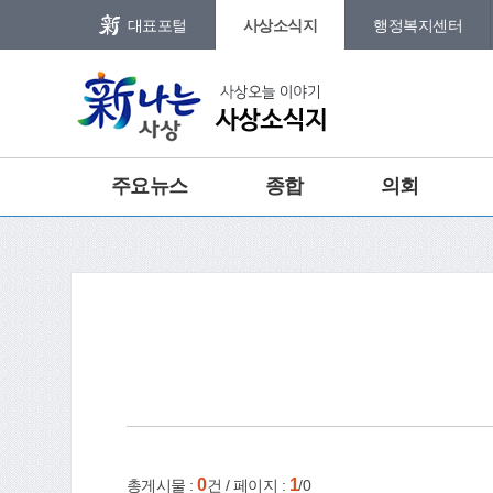
본문 바로가기
메인메뉴 바로가기
대표포털
사상소식지
행정복지센터
그램
트위터
주요뉴스
종합
의회
홈
e-book
인쇄
0
1
총게시물 :
건 / 페이지 :
/0