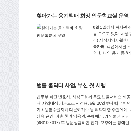
찾아가는 용기백배 희망 인문학교실 운영
8월 1일까지 복지관 4곳·자활센터에서 자활
을 모으고 있다. 사상
간) 사상지역자활센터를 
북카페 ‘백년어서원’ 
의 힘 나의 용기 등
일반주민의 경우 복지관
로 주저하는 경향이 
자격증을 취득하도록 교
법률 홈닥터 사업, 부산 첫 시행
법무부 파견 변호사, 사상구청서 무료 법률서비스 제공
터’ 사업대상 기관으로 선정돼, 5월 20일부터 법무부
기초생활수급자와 다문화가족 등 취약계층 주민에게 ▷법
상속 유언, 이혼 친권 양육권, 손해배상, 개인회생 파
(☎310-4317) 후 방문상담하면 된다. 오후에는 장애