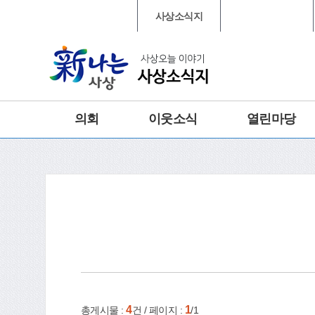
본문 바로가기
메인메뉴 바로가기
대표포털
사상소식지
행정복지센터
그램
트위터
종합
의회
이웃소식
열린마당
건강
홈
e-book
인쇄
4
1
총게시물 :
건 / 페이지 :
/1