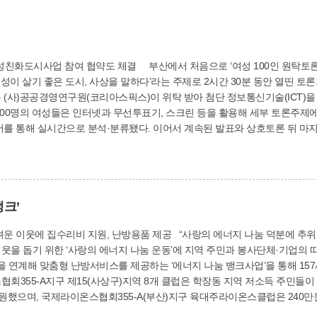
친화도시사업 참여 협약도 체결 부산에서 처음으로 ‘여성 100인 원탁토론회’
성이 살기 좋은 도시, 사상을 말하다’라는 주제로 2시간 30분 동안 열띤 토
 (사)공공경영연구원(코리아스픽스)이 위탁 받아 첨단 정보통신기술(ICT)을 
100명의 여성들은 인터넷과 무선투표기, 스크린 등을 활용해 세부 토론주제
서를 통해 실시간으로 분석·분류됐다. 이어서 계속된 발표와 상호토론 뒤 마
그 결과도 신속히 공개됐다. 한편 사상구는 23일 영상회의실에서 사상경찰서
부산세무서, 사상우체국, 북부교육지원청, 한전북부산지사, 국민건강보험공단 사
 펼쳐나가기로 협약을 맺었다. 복지정책과(☎310-4362)
뱅크’
 이웃에 집수리비 지원, 난방용품 제공 “사랑의 에너지 나눔 덕분에 추위도
을 돕기 위한 ‘사랑의 에너지 나눔 운동’에 지역 주민과 봉사단체·기업의 따스한 손길이
 연계해 맞춤형 난방서비스를 제공하는 ‘에너지 나눔 뱅크사업’을 통해 157
협회355-A지구 제15(사상구)지역 8개 클럽은 학장동 지역 저소득 주민들
지원했으며, 국제라이온스협회355-A(부산)지구 육대주라이온스클럽은 240
0만원 상당의 난방유를 제공했으며, 우경MIT도 전기매트 등 200만원 상당의