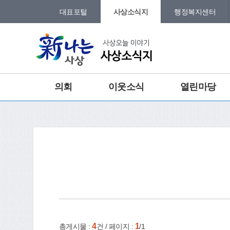
본문 바로가기
메인메뉴 바로가기
대표포털
사상소식지
행정복지센터
그램
트위터
종합
의회
이웃소식
열린마당
건강
홈
e-book
인쇄
4
1
총게시물 :
건 / 페이지 :
/1