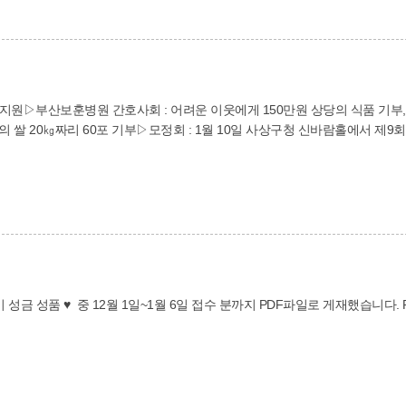
떨고 지냈던 박금녀(81·학장동) 할머니는 “라이온스클럽 회원들이 대문과 
 보내고 있다”며 고마워했다. 복지정책과 관계자는 “취약계층 주민들의 난방
용품을 지역사회 후원자들이 직접 지원하는 ‘에너지 나눔 뱅크’를 통해 어려
편 동서대 교직원과 총동문회 회원 70여 명은 15일 오전 괘법동 일대에서 어려운 이웃 4
직접 전달했으며, 같은 날 주례2동 경로당 8곳엔 보일러 기름 800ℓ를 지원
불 지원▷부산보훈병원 간호사회 : 어려운 이웃에게 150만원 상당의 식품 기부
말 아이들이 1년간 모은 용돈으로 연탄 1천장과 김장김치 1천포기를 구입해 사
사랑의 쌀 20㎏짜리 60포 기부▷모정회 : 1월 10일 사상구청 신바람홀에서 제
 성금 성품 ♥ 중 12월 1일~1월 6일 접수 분까지 PDF파일로 게재했습니다. 