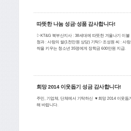
기름값 때문에 추위에 
서 걱정 없이 겨울을
가구에 꼭 필요한 난방
따뜻한 나눔 성금·성품 감사합니다!
랑의 에너지 나눔에 큰 보람을 느끼고 있다”고 말했다. 한
가구에 연탄 2천장을 
▷KT&G 북부산지사 : 38세대에 따뜻한 겨울나기 이
58명은 지난 12월 
청과 : 사랑의 쌀(1천만원 상당) 기탁▷조성원 씨 : 
정책과(☎310-4343)
싹을 키우는 청소년 35명에게 장학금 600만원 지급.
희망 2014 이웃돕기 성금 감사합니다!
주민, 기업체, 단체에서 기탁하신 ♥ 희망 2014 이웃돕기
해 바랍니다.