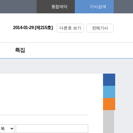
기사검색
통합예약
2014-01-29 [제215호]
다른호 보기
전체기사
특집